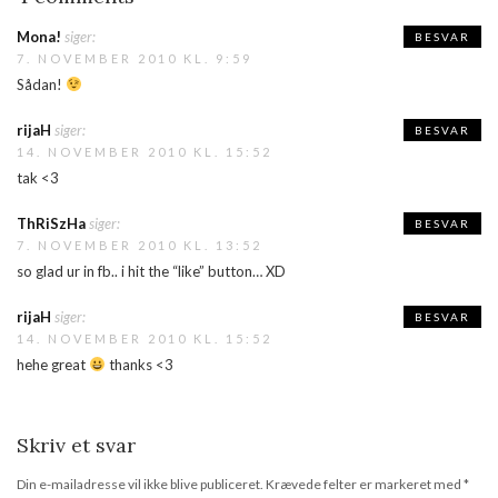
Mona!
siger:
BESVAR
7. NOVEMBER 2010 KL. 9:59
Sådan!
rijaH
siger:
BESVAR
14. NOVEMBER 2010 KL. 15:52
tak <3
ThRiSzHa
siger:
BESVAR
7. NOVEMBER 2010 KL. 13:52
so glad ur in fb.. i hit the “like” button… XD
rijaH
siger:
BESVAR
14. NOVEMBER 2010 KL. 15:52
hehe great
thanks <3
Skriv et svar
Din e-mailadresse vil ikke blive publiceret.
Krævede felter er markeret med
*