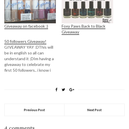
Giveaway on facebook :)
Foxy Paws Back to Black
Giveaway
50 followers Giveaway!
GIVEAWAY YAY :DThis will
be in english so all can
understand it ;DIm having a
giveaway to celebrate my
first 50 followers.. i know i
have more now, but i began
to think about this when i
hit 50 :P so i guess thats
okay.. well it have to be…
Previous Post
Next Post
4 comments