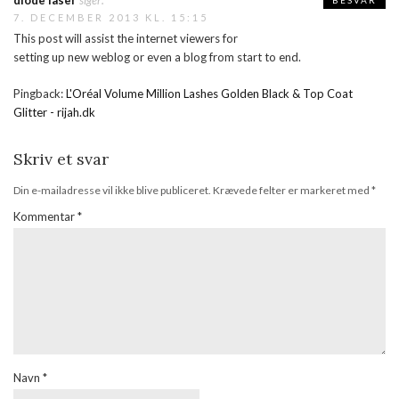
7. DECEMBER 2013 KL. 15:15
This post will assist the internet viewers for
setting up new weblog or even a blog from start to end.
Pingback:
L'Oréal Volume Million Lashes Golden Black & Top Coat
Glitter - rijah.dk
Skriv et svar
Din e-mailadresse vil ikke blive publiceret.
Krævede felter er markeret med
*
Kommentar
*
Navn
*