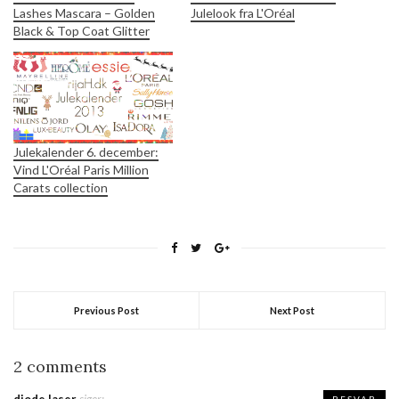
Lashes Mascara – Golden
Julelook fra L'Oréal
Black & Top Coat Glitter
Julekalender 6. december:
Vind L'Oréal Paris Million
Carats collection
Previous Post
Next Post
2 comments
diode laser
siger:
BESVAR