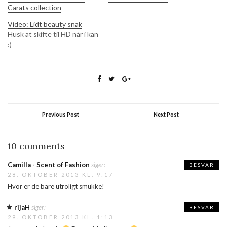
Carats collection
Video: Lidt beauty snak
Husk at skifte til HD når i kan
:)
Previous Post
Next Post
10 comments
Camilla - Scent of Fashion
siger:
BESVAR
28. OKTOBER 2013 KL. 9:17
Hvor er de bare utroligt smukke!
rijaH
siger:
BESVAR
29. OKTOBER 2013 KL. 1:13