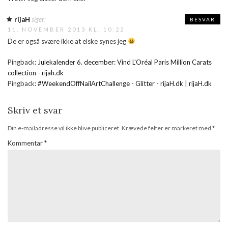
rijaH
siger:
BESVAR
11. NOVEMBER 2013 KL. 10:22
De er også svære ikke at elske synes jeg
Pingback:
Julekalender 6. december: Vind L'Oréal Paris Million Carats
collection - rijah.dk
Pingback:
#WeekendOffNailArtChallenge - Glitter - rijaH.dk | rijaH.dk
Skriv et svar
Din e-mailadresse vil ikke blive publiceret.
Krævede felter er markeret med
*
Kommentar
*