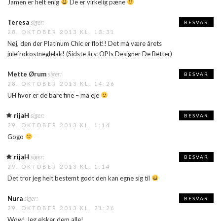
Jamen er helt enig
De er virkelig pæne
Teresa
siger:
BESVAR
28. OKTOBER 2013 KL. 13:31
Nøj, den der Platinum Chic er flot!! Det må være årets
julefrokostneglelak! (Sidste års: OPIs Designer De Better)
Mette Ørum
siger:
BESVAR
28. OKTOBER 2013 KL. 14:26
UH hvor er de bare fine – må eje
rijaH
siger:
BESVAR
29. OKTOBER 2013 KL. 1:14
Gogo
rijaH
siger:
BESVAR
29. OKTOBER 2013 KL. 1:14
Det tror jeg helt bestemt godt den kan egne sig til
Nura
siger:
BESVAR
29. OKTOBER 2013 KL. 21:26
Wow! Jeg elsker dem alle!