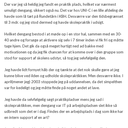
Der var jeg så heldig jeg fandt en praktik plads, hvilket var nærmest
umuligt dengang, sikkert også nu. Det var hos UNI-C i en lille afdeling de
havde som lå tæt på Rundetårn i KBH. Desværre var den tidsbegrænset
til 3 mdr. og jeg stod dermed og havde skolepraktik i udsigt.
Hvilket dengang bestod i at møde op i en stor hal, sammen med en 30-
40 andre og forsøge at aktivere sig selv i 7 timer inden vi fik fri og måtte
tage hjem. Det gik da også meget hurtigt ned ad bakke med
motivationen og da jeg fik chancen for at komme over i den gruppe som
stod for support af skolens udstyr, så tog jeg selvfølgelig den.
Jeg havde lidt fornyet håb der og tænkte at det nok skulle gøre at jeg
kunne blive ved ilden og udholde skolepraktikken. Men desværre ikke. I
april(mener jeg) 2003 stoppede jeg på uddannelsen, da det simpelthen
var for kedeligt og jeg måtte finde på noget andet at lave.
Jeg havde da selvfølgelig søgt praktikpladser mens jeg sad i
skolepraktikken, men dengang var IT på arbejdspladsen slet ikke så
udbredt som det er i dag. Findes der en arbejdsplads i dag som ikke har
en intern support af en art?