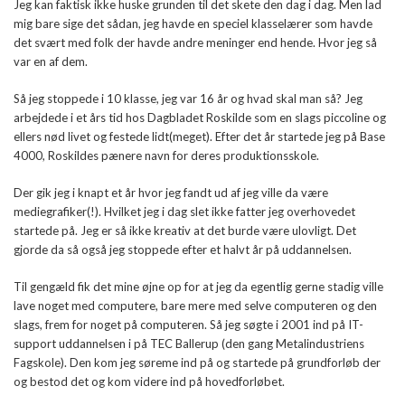
Jeg kan faktisk ikke huske grunden til det skete den dag i dag. Men lad
mig bare sige det sådan, jeg havde en speciel klasselærer som havde
det svært med folk der havde andre meninger end hende. Hvor jeg så
var en af dem.
Så jeg stoppede i 10 klasse, jeg var 16 år og hvad skal man så? Jeg
arbejdede i et års tid hos Dagbladet Roskilde som en slags piccoline og
ellers nød livet og festede lidt(meget). Efter det år startede jeg på Base
4000, Roskildes pænere navn for deres produktionsskole.
Der gik jeg i knapt et år hvor jeg fandt ud af jeg ville da være
mediegrafiker(!). Hvilket jeg i dag slet ikke fatter jeg overhovedet
startede på. Jeg er så ikke kreativ at det burde være ulovligt. Det
gjorde da så også jeg stoppede efter et halvt år på uddannelsen.
Til gengæld fik det mine øjne op for at jeg da egentlig gerne stadig ville
lave noget med computere, bare mere med selve computeren og den
slags, frem for noget på computeren. Så jeg søgte i 2001 ind på IT-
support uddannelsen i på TEC Ballerup (den gang Metalindustriens
Fagskole). Den kom jeg søreme ind på og startede på grundforløb der
og bestod det og kom videre ind på hovedforløbet.