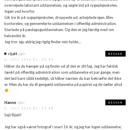
overvejede laborant uddannelsen, og søgte ind på sygeplejeskolen.
Ingen ved hvorfor.
Gik tre år på sygeplejeskolen, droppede ud, arbejdede igen. Blev
kontorelev, og gennemførte uddannelsen i offentlig administration.
Startede på pædagoguddannelsen. Og den er jeg færdig med om
halvandet år.
Jeg tror sgu aldrig jeg rigtig finder min hylde…
rijaH
siger:
BESVAR
6. JULI 2016 KL. 20:43
Håber da du hænger på og finder ud af det er dit fag. Jeg har faktisk
tænkt på offentlig administration som uddannelse et par gange, men
det lød bare sååå kedeligt, så håber næsten du kan bekræfte det ikke
er. Men du har da til gengæld uddannelse på papiret og de tæller altså
Hanne
siger:
BESVAR
6. JULI 2016 KL. 12:48
Sejt RijaH!
Jeg har også været fotograf i snart 16 år, og jeg har ingen uddannelse,