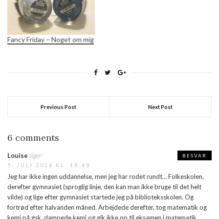
livet!Du kan notere alle de
minder du aldrig ønsker at
glemme ... alle de…
Fancy Friday – Noget om mig
Previous Post
Next Post
6 comments
Louise
siger:
BESVAR
5. JULI 2016 KL. 18:48
Jeg har ikke ingen uddannelse, men jeg har rodet rundt… Folkeskolen,
derefter gymnasiet (sproglig linje, den kan man ikke bruge til det helt
vilde) og lige efter gymnasiet startede jeg på biblioteksskolen. Og
fortrød efter halvanden måned. Arbejdede derefter, tog matematik og
kemi på gsk, dampede kemi og gik ikke op til eksamen i matematik,