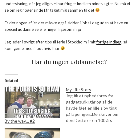
undervisning, når jeg alligevel har friuger imellem mine vagter. Nu må vi
se om jeg nogensinde får taget mig sammen til det
Er der nogen af jer der måske også sidder i jobs i dag uden at have en
speciel uddannelse eller ingen ligesom mig?
Jeg leder i øvrigt efter tips til ferie i Stockholm i mit
forrige indlæg
, så
kom gerne med input hvis i har
Har du ingen uddannelse?
Related
My Life Story
Jeg fik et nyhedsbrev fra
gadgets.dk igår og så de
havde fået en lille sjov ting
på lager igen..De skriver om
den:Dette er en 100 års
By the way… #2
dagbog til at holde styr på
alle dine oplevelser gennem