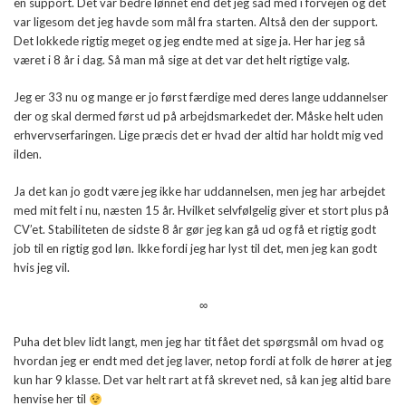
en support. Det var bedre lønnet end det jeg sad med i forvejen og det
var ligesom det jeg havde som mål fra starten. Altså den der support.
Det lokkede rigtig meget og jeg endte med at sige ja. Her har jeg så
været i 8 år i dag. Så man må sige at det var det helt rigtige valg.
Jeg er 33 nu og mange er jo først færdige med deres lange uddannelser
der og skal dermed først ud på arbejdsmarkedet der. Måske helt uden
erhvervserfaringen. Lige præcis det er hvad der altid har holdt mig ved
ilden.
Ja det kan jo godt være jeg ikke har uddannelsen, men jeg har arbejdet
med mit felt i nu, næsten 15 år. Hvilket selvfølgelig giver et stort plus på
CV’et. Stabiliteten de sidste 8 år gør jeg kan gå ud og få et rigtig godt
job til en rigtig god løn. Ikke fordi jeg har lyst til det, men jeg kan godt
hvis jeg vil.
∞
Puha det blev lidt langt, men jeg har tit fået det spørgsmål om hvad og
hvordan jeg er endt med det jeg laver, netop fordi at folk de hører at jeg
kun har 9 klasse. Det var helt rart at få skrevet ned, så kan jeg altid bare
henvise her til