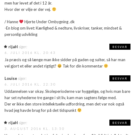
men har levet af det i 12 år.
Hvor der er vilje er der vej.
/ Hanne
Hjerte Under Ombygning .dk
-En blog om livet: Kærlighed & nedture, livskriser, tanker, mindset &
personlig udvikling
rijaH
siger:
BESVAR
6. JULI 2016 KL. 20:43
Ja præcis og så længe man ikke sidder på gaden og sulter, så har man
vel gjort et eller andet rigtigt?
Tak for din kommentar
Louise
siger:
BESVAR
6. JULI 2016 KL. 22:30
Uddannelsen var okay. Skoleperioderne var hyggelige, og hvis man bare
har set nyhederne tre gange i sit liv, kam man sagtens følge med.
Der er ikke den store intellektuelle udfordring, men det var nok også
hvad jeg havde brug for på det tidspunkt
rijaH
siger:
BESVAR
3. AUGUST 2016 KL. 13:50