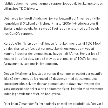
faktisk at komme noget nærmere support jobbet, da jeg kunne søge en
stilling hos TDC Erhverv.
Det havde jeg i godt 7 mdr. men jeg var begyndt at få hjemve og ville
gerne hjem til Sjælland og i februar/marts i 2006 flyttede jeg retur til
Sjælland uden et job. Jeg søgte på livet løs og endte med at få et job
hos ComX’s support.
Kort tid efter fik jeg dog muligheden for at komme retur til TDC Mobil
og den chance tog jeg, det var noget kendt og noget trygt ved at
komme inden for de rammer jeg nu havde haft i Århus. Her var jeg så i
knap et år da jeg desværre så blev opsagt pga. en af TDC’s famøse
fyringsrunder. Last one in, first one out.
Det var i Maj mener jeg, så det var op til sommeren og det var egentlig
ikke så slemt igen, da jeg røg ud på dagpenge med det samme. Jeg
søgte dog jobs, selvom det var et noget andet dagpenge system den
gang og jeg nåede heller aldrig at komme rigtig i kontakt med systemet
inden jeg havde fundet et job hos Lyreco.
Efter knap 7 måneder fik jeg pludselig en mail om et jobtilbud. Det var i