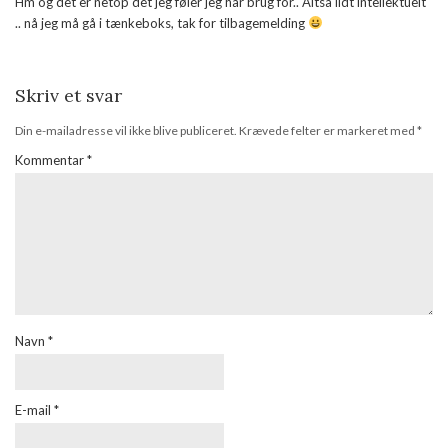
Hm og det er netop det jeg føler jeg har brug for.. Altså lidt intellektuelt
.. nå jeg må gå i tænkeboks, tak for tilbagemelding
Skriv et svar
Din e-mailadresse vil ikke blive publiceret.
Krævede felter er markeret med
*
Kommentar
*
Navn
*
E-mail
*