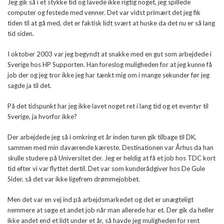
Jeg gik så i et stykke tid og lavede ikke rigtig noget, jeg spillede
computer og festede med venner. Det var vidst primært det jeg fik
tiden til at gå med, det er faktisk lidt svært at huske da det nu er så lang
tid siden.
I oktober 2003 var jeg begyndt at snakke med en gut som arbejdede i
Sverige hos HP Supporten. Han foreslog muligheden for at jeg kunne få
job der og jeg tror ikke jeg har tænkt mig om i mange sekunder før jeg
sagde ja til det.
På det tidspunkt har jeg ikke lavet noget ret i lang tid og et eventyr til
Sverige, ja hvorfor ikke?
Der arbejdede jeg så i omkring et år inden turen gik tilbage til DK,
sammen med min daværende kæreste. Destinationen var Århus da han
skulle studere på Universitet der. Jeg er heldig at få et job hos TDC kort
tid efter vi var flyttet dertil. Det var som kunderådgiver hos De Gule
Sider, så det var ikke ligefrem drømmejobbet.
Men det var en vej ind på arbejdsmarkedet og det er unægteligt
nemmere at søge et andet job når man allerede har et. Der gik da heller
ikke andet end et lidt under et år, så havde jeg muligheden for rent