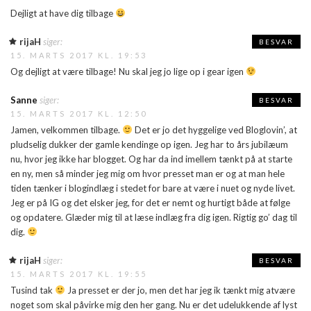
Dejligt at have dig tilbage
rijaH
siger:
BESVAR
15. MARTS 2017 KL. 19:53
Og dejligt at være tilbage! Nu skal jeg jo lige op i gear igen
Sanne
siger:
BESVAR
15. MARTS 2017 KL. 12:50
Jamen, velkommen tilbage.
Det er jo det hyggelige ved Bloglovin’, at
pludselig dukker der gamle kendinge op igen. Jeg har to års jubilæum
nu, hvor jeg ikke har blogget. Og har da ind imellem tænkt på at starte
en ny, men så minder jeg mig om hvor presset man er og at man hele
tiden tænker i blogindlæg i stedet for bare at være i nuet og nyde livet.
Jeg er på IG og det elsker jeg, for det er nemt og hurtigt både at følge
og opdatere. Glæder mig til at læse indlæg fra dig igen. Rigtig go’ dag til
dig.
rijaH
siger:
BESVAR
15. MARTS 2017 KL. 19:55
Tusind tak
Ja presset er der jo, men det har jeg ik tænkt mig atvære
noget som skal påvirke mig den her gang. Nu er det udelukkende af lyst