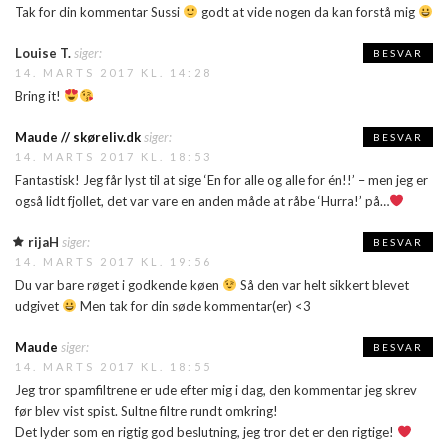
Tak for din kommentar Sussi
godt at vide nogen da kan forstå mig
Louise T.
siger:
BESVAR
14. MARTS 2017 KL. 14:28
Bring it!
Maude // skøreliv.dk
siger:
BESVAR
14. MARTS 2017 KL. 18:53
Fantastisk! Jeg får lyst til at sige ‘En for alle og alle for én!!’ – men jeg er
også lidt fjollet, det var vare en anden måde at råbe ‘Hurra!’ på…
rijaH
siger:
BESVAR
14. MARTS 2017 KL. 19:56
Du var bare røget i godkende køen
Så den var helt sikkert blevet
udgivet
Men tak for din søde kommentar(er) <3
Maude
siger:
BESVAR
14. MARTS 2017 KL. 18:55
Jeg tror spamfiltrene er ude efter mig i dag, den kommentar jeg skrev
før blev vist spist. Sultne filtre rundt omkring!
Det lyder som en rigtig god beslutning, jeg tror det er den rigtige!