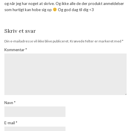
og når jeg har noget at skrive. Og ikke alle de der produkt anmeldelser
som hurtigt kan hobe sig op
Og god dag til dig <3
Skriv et svar
Din e-mailadresse vil ikke blive publiceret.
Krævede felter er markeret med
*
Kommentar
*
Navn
*
E-mail
*