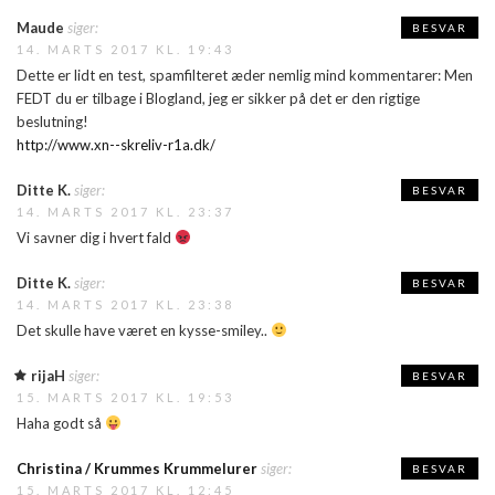
Maude
siger:
BESVAR
14. MARTS 2017 KL. 19:43
Dette er lidt en test, spamfilteret æder nemlig mind kommentarer: Men
FEDT du er tilbage i Blogland, jeg er sikker på det er den rigtige
beslutning!
http://www.xn--skreliv-r1a.dk/
Ditte K.
siger:
BESVAR
14. MARTS 2017 KL. 23:37
Vi savner dig i hvert fald
Ditte K.
siger:
BESVAR
14. MARTS 2017 KL. 23:38
Det skulle have været en kysse-smiley..
rijaH
siger:
BESVAR
15. MARTS 2017 KL. 19:53
Haha godt så
Christina / Krummes Krummelurer
siger:
BESVAR
15. MARTS 2017 KL. 12:45