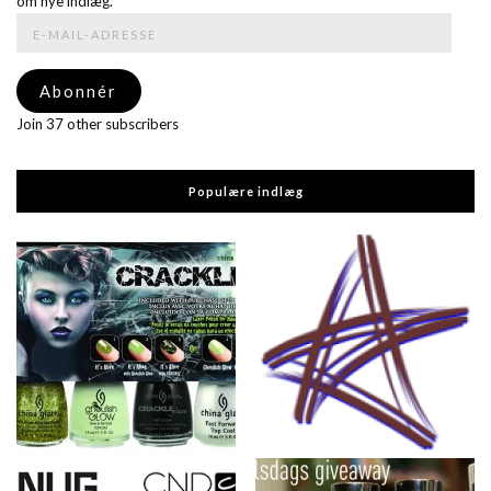
om nye indlæg.
E-
mail-
adresse
Abonnér
Join 37 other subscribers
Populære indlæg