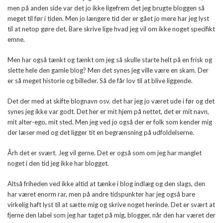
men på anden side var det jo ikke ligefrem det jeg brugte bloggen så
meget til før i tiden. Men jo længere tid der er gået jo mere har jeg lyst
til at netop gøre det. Bare skrive lige hvad jeg vil om ikke noget specifikt
emne.
Men har også tænkt og tænkt om jeg så skulle starte helt på en frisk og
slette hele den gamle blog? Men det synes jeg ville være en skam. Der
er så meget historie og billeder. Så de får lov til at blive liggende.
Det der med at skifte blognavn osv. det har jeg jo været ude i før og det
synes jeg ikke var godt. Det her er mit hjem på nettet, det er mit navn,
mit alter-ego, mit sted. Men jeg ved jo også der er folk som kender mig
der læser med og det ligger tit en begrænsning på udfoldelserne.
Årh det er svært. Jeg vil gerne. Det er også som om jeg har manglet
noget i den tid jeg ikke har blogget.
Altså friheden ved ikke altid at tænke i blog indlæg og den slags, den
har været enorm rar, men på andre tidspunkter har jeg også bare
virkelig haft lyst til at sætte mig og skrive noget herinde. Det er svært at
fjerne den label som jeg har taget på mig, blogger, når den har været der