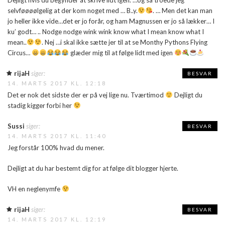
selvføøøølgelig at der kom noget med … B..y.
. … Men det kan man
jo heller ikke vide…det er jo forår, og ham Magnussen er jo så lækker… I
ku’ godt… .. Nodge nodge wink wink know what I mean know what I
mean..
. Nej …i skal ikke sætte jer til at se Monthy Pythons Flying
Circus…
glæder mig til at følge lidt med igen
rijaH
siger:
BESVAR
14. MARTS 2017 KL. 12:18
Det er nok det sidste der er på vej lige nu. Tværtimod
Dejligt du
stadig kigger forbi her
Sussi
siger:
BESVAR
14. MARTS 2017 KL. 11:40
Jeg forstår 100% hvad du mener.
Dejligt at du har bestemt dig for at følge dit blogger hjerte.
VH en neglenymfe
rijaH
siger:
BESVAR
14. MARTS 2017 KL. 12:19