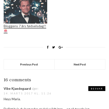
Bloggens 7 års fødselsdag!!
Previous Post
Next Post
16 comments
Vibe Kjaedegaard
siger:
BESVAR
14. MARTS 2017 KL. 11:26
Heyy Maria.
Dejligt hvis du begynder at skrive lidt igen. …og så troede jeg