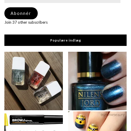
mail-
adresse
Abonnér
Join 37 other subscribers
Populære indlæg