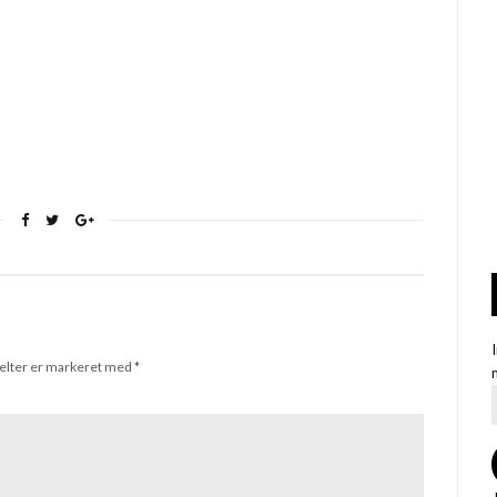
elter er markeret med
*