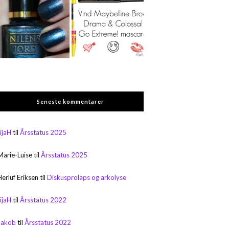
Seneste kommentarer
rijaH
til
Årsstatus 2025
Marie-Luise
til
Årsstatus 2025
Herluf Eriksen
til
Diskusprolaps og arkolyse
rijaH
til
Årsstatus 2022
Jakob
til
Årsstatus 2022