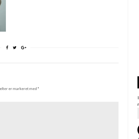
elter er markeret med
*