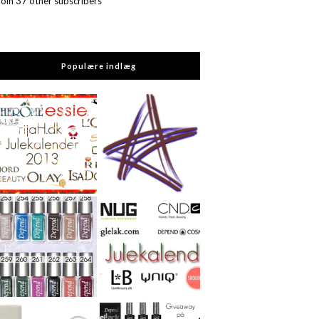
Join 37 other subscribers
Populære indlæg