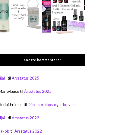
Seneste kommentarer
rijaH
til
Årsstatus 2025
Marie-Luise
til
Årsstatus 2025
Herluf Eriksen
til
Diskusprolaps og arkolyse
rijaH
til
Årsstatus 2022
Jakob
til
Årsstatus 2022