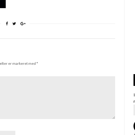
elter er markeret med
*