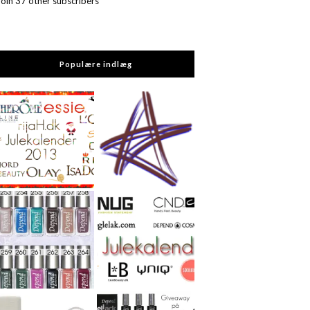
Join 37 other subscribers
Populære indlæg