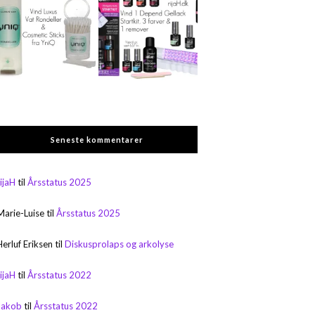
Seneste kommentarer
rijaH
til
Årsstatus 2025
Marie-Luise
til
Årsstatus 2025
Herluf Eriksen
til
Diskusprolaps og arkolyse
rijaH
til
Årsstatus 2022
Jakob
til
Årsstatus 2022