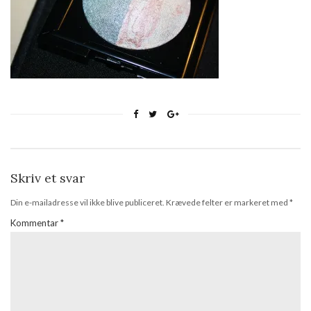
Skriv et svar
Din e-mailadresse vil ikke blive publiceret.
Krævede felter er markeret med
*
Kommentar
*