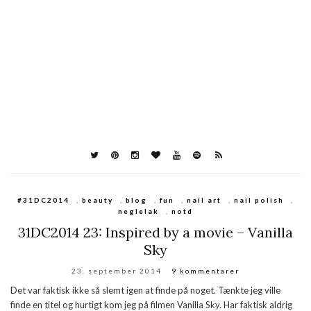
#31DC2014
,
beauty
,
blog
,
fun
,
nail art
,
nail polish
,
neglelak
,
notd
31DC2014 23: Inspired by a movie – Vanilla
Sky
23. september 2014
9 kommentarer
Det var faktisk ikke så slemt igen at finde på noget. Tænkte jeg ville
finde en titel og hurtigt kom jeg på filmen Vanilla Sky. Har faktisk aldrig