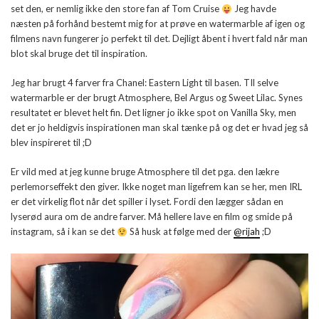
set den, er nemlig ikke den store fan af Tom Cruise
Jeg havde
næsten på forhånd bestemt mig for at prøve en watermarble af igen og
filmens navn fungerer jo perfekt til det. Dejligt åbent i hvert fald når man
blot skal bruge det til inspiration.
Jeg har brugt 4 farver fra Chanel: Eastern Light til basen. TIl selve
watermarble er der brugt Atmosphere, Bel Argus og Sweet Lilac. Synes
resultatet er blevet helt fin. Det ligner jo ikke spot on Vanilla Sky, men
det er jo heldigvis inspirationen man skal tænke på og det er hvad jeg så
blev inspireret til ;D
Er vild med at jeg kunne bruge Atmosphere til det pga. den lækre
perlemorseffekt den giver. Ikke noget man ligefrem kan se her, men IRL
er det virkelig flot når det spiller i lyset. Fordi den lægger sådan en
lyserød aura om de andre farver. Må hellere lave en film og smide på
instagram, så i kan se det
Så husk at følge med der
@rijah
;D