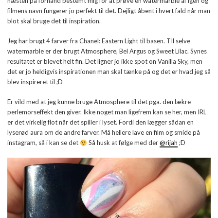
næsten på forhånd bestemt mig for at prøve en watermarble af igen og
filmens navn fungerer jo perfekt til det. Dejligt åbent i hvert fald når man
blot skal bruge det til inspiration.
Jeg har brugt 4 farver fra Chanel: Eastern Light til basen. TIl selve
watermarble er der brugt Atmosphere, Bel Argus og Sweet Lilac. Synes
resultatet er blevet helt fin. Det ligner jo ikke spot on Vanilla Sky, men
det er jo heldigvis inspirationen man skal tænke på og det er hvad jeg så
blev inspireret til ;D
Er vild med at jeg kunne bruge Atmosphere til det pga. den lækre
perlemorseffekt den giver. Ikke noget man ligefrem kan se her, men IRL
er det virkelig flot når det spiller i lyset. Fordi den lægger sådan en
lyserød aura om de andre farver. Må hellere lave en film og smide på
instagram, så i kan se det
Så husk at følge med der
@rijah
;D