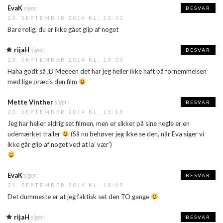
EvaK
siger:
BESVAR
23. SEPTEMBER 2014 KL. 12:51
Bare rolig, du er ikke gået glip af noget
rijaH
siger:
BESVAR
23. SEPTEMBER 2014 KL. 13:03
Haha godt så ;D Meeeen det har jeg heller ikke haft på fornemmelsen
med lige præcis den film
Mette Vinther
siger:
BESVAR
23. SEPTEMBER 2014 KL. 15:19
Jeg har heller aldrig set filmen, men er sikker på sine negle er en
udemærket trailer
(Så nu behøver jeg ikke se den, når Eva siger vi
ikke går glip af noget ved at la’ vær’)
EvaK
siger:
BESVAR
24. SEPTEMBER 2014 KL. 18:49
Det dummeste er at jeg faktisk set den TO gange
rijaH
siger:
BESVAR