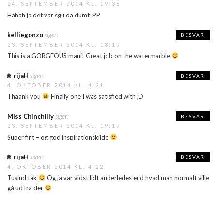
24. SEPTEMBER 2014 KL. 19:36
Hahah ja det var sgu da dumt :PP
kelliegonzo
siger:
BESVAR
23. SEPTEMBER 2014 KL. 18:19
This is a GORGEOUS mani! Great job on the watermarble
rijaH
siger:
BESVAR
4. OKTOBER 2014 KL. 4:21
Thaank you
Finally one I was satisfied with ;D
Miss Chinchilly
siger:
BESVAR
23. SEPTEMBER 2014 KL. 19:19
Super fint – og god inspirationskilde
rijaH
siger:
BESVAR
4. OKTOBER 2014 KL. 4:22
Tusind tak
Og ja var vidst lidt anderledes end hvad man normalt ville
gå ud fra der