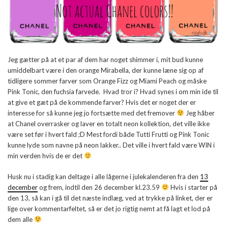
Jeg gætter på at et par af dem har noget shimmer i, mit bud kunne
umiddelbart være i den orange Mirabella, der kunne læne sig op af
tidligere sommer farver som Orange Fizz og Miami Peach og måske
Pink Tonic, den fuchsia farvede. Hvad tror i? Hvad synes i om min ide til
at give et gæt på de kommende farver? Hvis det er noget der er
interesse for så kunne jeg jo fortsætte med det fremover
Jeg håber
at Chanel overrasker og laver en totalt neon kollektion, det ville ikke
være set før i hvert fald ;D Mest fordi både Tutti Frutti og Pink Tonic
kunne lyde som navne på neon lakker.. Det ville i hvert fald være WIN i
min verden hvis de er det
Husk nu i stadig kan deltage i alle lågerne i julekalenderen fra den
13
december
og frem, indtil den 26 december kl.23.59
Hvis i starter på
den 13, så kan i gå til det næste indlæg, ved at trykke på linket, der er
lige over kommentarfeltet, så er det jo rigtig nemt at få lagt et lod på
dem alle