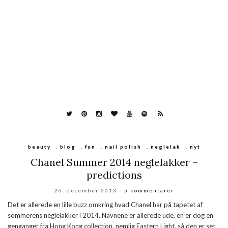
beauty
,
blog
,
fun
,
nail polish
,
neglelak
,
nyt
Chanel Summer 2014 neglelakker –
predictions
26. december 2013
5 kommentarer
Det er allerede en lille buzz omkring hvad Chanel har på tapetet af
sommerens neglelakker i 2014. Navnene er allerede ude, en er dog en
genganger fra Hong Kong collection, nemlig Eastern Light, så den er set