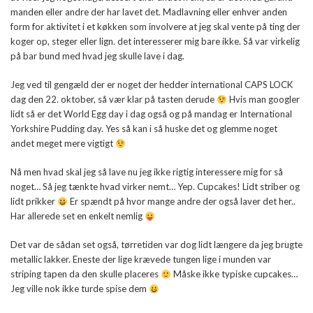
manden eller andre der har lavet det. Madlavning eller enhver anden
form for aktivitet i et køkken som involvere at jeg skal vente på ting der
koger op, steger eller lign. det interesserer mig bare ikke. Så var virkelig
på bar bund med hvad jeg skulle lave i dag.
Jeg ved til gengæld der er noget der hedder international CAPS LOCK
dag den 22. oktober, så vær klar på tasten derude
Hvis man googler
lidt så er det World Egg day i dag også og på mandag er International
Yorkshire Pudding day. Yes så kan i så huske det og glemme noget
andet meget mere vigtigt
Nå men hvad skal jeg så lave nu jeg ikke rigtig interessere mig for så
noget… Så jeg tænkte hvad virker nemt… Yep. Cupcakes! Lidt striber og
lidt prikker
Er spændt på hvor mange andre der også laver det her..
Har allerede set en enkelt nemlig
Det var de sådan set også, tørretiden var dog lidt længere da jeg brugte
metallic lakker. Eneste der lige krævede tungen lige i munden var
striping tapen da den skulle placeres
Måske ikke typiske cupcakes…
Jeg ville nok ikke turde spise dem