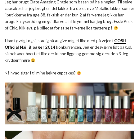
Jeg har brugt Ciate Amazing Grazie som basen på hele neglen. Til selve
cupcakes har jeg brugt en del lakker fra deres nye Metallic lakker som er
i butikkerne fra uge 38, faktisk er der kun 2 af farverne jeg ikke har
brugt. En lyserød og en guldfarvet. Til krymmel har jeg brugt Essie Peak
of Chic. Klik evt. på billedet for at se farverne lidt tættere på
I kan i øvrigt også stadig nå at give mig et like med på vejen i
GOSH
Official Nail Blogger 2014
konkurrencen. Jeg er desværre lidt bagud,
så behøver hvert et like der kunne ligge og gemme sig derude <3 Jeg
krydser fingre
Nå hvad siger i til mine lækre cupcakes?