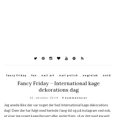
fancy friday
,
fun
,
nail art
,
nail polish
,
neglelak
,
notd
Fancy Friday – International kage
dekorations dag
10. oktober 2014
4 kommentarer
Jeg anede ikke der var noget der hed International kage dekorations
dag! Dem der har fulgt med herinde i lang tid og på instagram ved nok,
at viser jeg noget kage/dessert eller andet frem, så er det med garanti