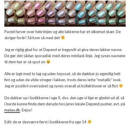
Pastel farver over hele linjen og alle lakkerne har et silkemat skær. De
skriger forår! Så kom så med det
Jeg er rigtig glad for at Depend er begyndt at give deres lakker navne.
De gør det sådan sporadisk med deres minilack linje. Jeg synes navnene
til dem her er så spot on
Alle er lagt med to lag og uden topcoat, så de dækker jo egentlig helt
fint og uden de vilde streger i lakken, trods deres lette “metallic” look.
Jeg er positivt overrasket og synes overall at kollektionen er så flot
De dukker op i butikkerne i uge 9, dvs. den uge vi lige er gledet ud af, så
i burde kunne finde dem derude hos jeres lokale Depend pusher, evt. på
matas.dk
. Enjoy!
Edit: de er desværre først i butikkerne fra uge 14