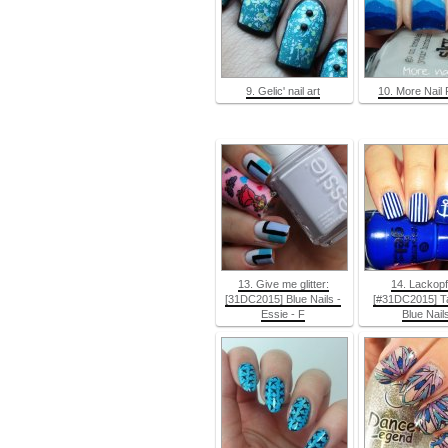
9. Gelic' nail art
10. More Nail 
13. Give me glitter:
14. Lackopf
[31DC2015] Blue Nails -
[#31DC2015] Ta
Essie - F
Blue Nail