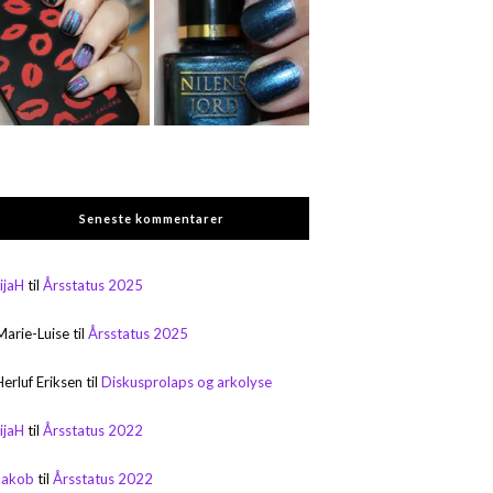
Seneste kommentarer
rijaH
til
Årsstatus 2025
Marie-Luise
til
Årsstatus 2025
Herluf Eriksen
til
Diskusprolaps og arkolyse
rijaH
til
Årsstatus 2022
Jakob
til
Årsstatus 2022