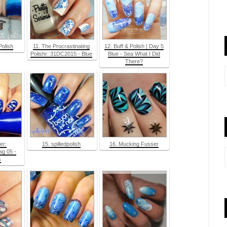
Polish
11. The Procrastinating
12. Buff & Polish | Day 5
Polishr: 31DC2015 - Blue
Blue - Sea What I Did
There?
er:
15. spilledpolish
16. Mucking Fusser
g 05 -
s