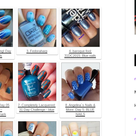
ing! Day
3. Fedoraharp
4. baroque fool:
ls
31DC2015: Blue nails
Day 05
7. Completely Lacquered:
8. Angelina´s Nails &
 –
31 Day Challenge - blue
More: Day 5: BLUE
mark
NAILS