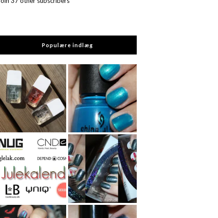
Join 37 other subscribers
Populære indlæg