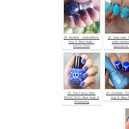
29. Me&Me - Nails&More:
30. Sabi-nails: 
Day 5: Blue Nails -
nails/ niebie
#31DC2015
paznokcie 
33. The Fancy Side:
34. GioNails: 3
#31DC2015: Blue Nails &
Day 5: Blue 
#Stamping