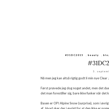
#31DC2015
,
beauty
,
blo
#31DC20
5. septem
Nå men jeg kan altså rigtig godt li min nye Clear
Først prøvede jeg dog noget andet, men det due
det man forestiller sig, bare ikke funker når de
Basen er OPI Alpine Snow (surprise), som i øvri
af.. Hvad sker der i øvrigt for at den ikke er no