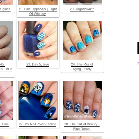
ss glues
19. Blue Hypnosis | Flight
20. Jagodowa^^
Of Whimsy
145:
23. Day 5, blue
24. The Rite of
5 - blue
Aging...Early
5 Blue
27. My Nail Polish Online
28. The Call of Beauty -
Blue Roses