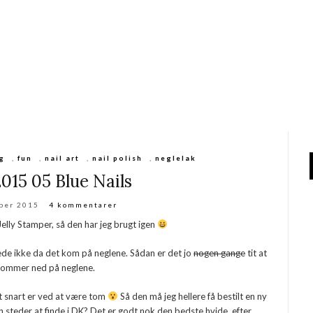
g
,
fun
,
nail art
,
nail polish
,
neglelak
15 05 Blue Nails
ber 2015
4 kommentarer
 Jelly Stamper, så den har jeg brugt igen
de ikke da det kom på neglene. Sådan er det jo
nogen gange
tit at
t kommer ned på neglene.
gt snart er ved at være tom
Så den må jeg hellere få bestilt en ny
gen steder at finde i DK? Det er godt nok den bedste hvide, efter