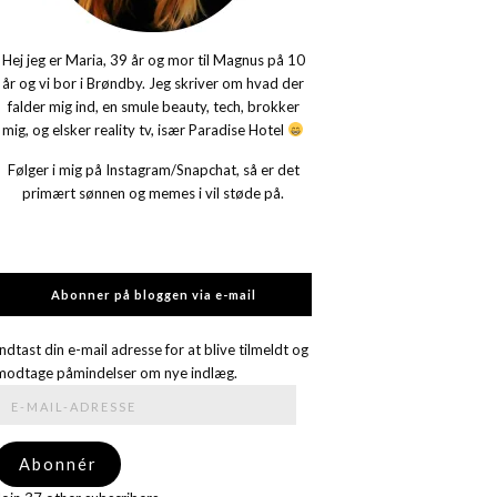
Hej jeg er Maria, 39 år og mor til Magnus på 10
år og vi bor i Brøndby. Jeg skriver om hvad der
falder mig ind, en smule beauty, tech, brokker
mig, og elsker reality tv, især Paradise Hotel
Følger i mig på Instagram/Snapchat, så er det
primært sønnen og memes i vil støde på.
Abonner på bloggen via e-mail
Indtast din e-mail adresse for at blive tilmeldt og
modtage påmindelser om nye indlæg.
E-
mail-
adresse
Abonnér