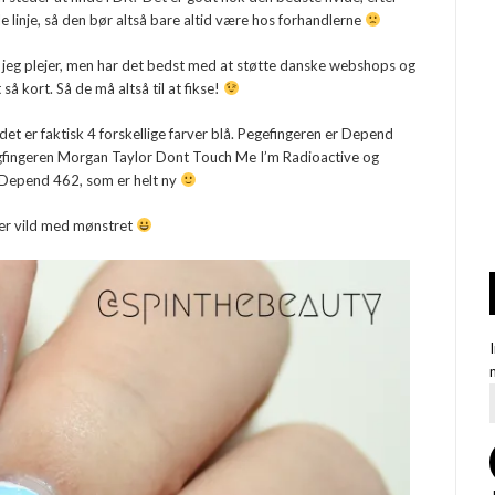
e linje, så den bør altså bare altid være hos forhandlerne
m jeg plejer, men har det bedst med at støtte danske webshops og
å kort. Så de må altså til at fikse!
et er faktisk 4 forskellige farver blå. Pegefingeren er Depend
ngfingeren Morgan Taylor Dont Touch Me I’m Radioactive og
ig Depend 462, som er helt ny
g er vild med mønstret