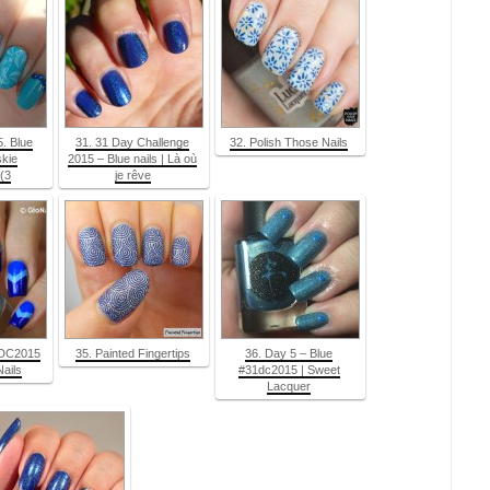
5. Blue
31. 31 Day Challenge
32. Polish Those Nails
skie
2015 – Blue nails | Là où
(3
je rêve
1DC2015
35. Painted Fingertips
36. Day 5 – Blue
Nails
#31dc2015 | Sweet
Lacquer