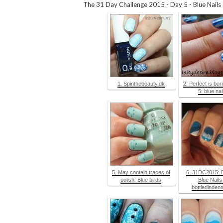
The 31 Day Challenge 2015 - Day 5 - Blue Nails
1. Spinthebeauty.dk
2. Perfect is bor
5: blue nai
5. May contain traces of
6. 31DC2015: 
polish: Blue birds
Blue Nails
bottledinden