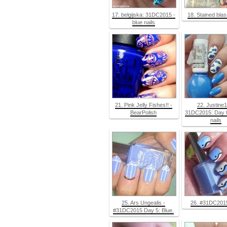
17. belgijska: 31DC2015 -
18. Stained bla
blue nails
21. Pink Jelly Fishes!! -
22. Justine
BearPolish
31DC2015: Day 0
nails
25. Ars Ungealis -
26. #31DC201
#31DC2015 Day 5: Blue.