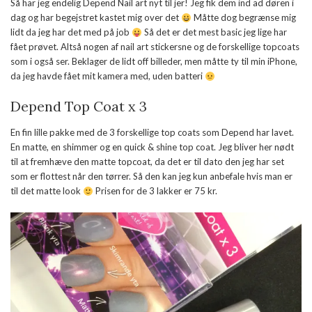
Så har jeg endelig Depend Nail art nyt til jer! Jeg fik dem ind ad døren i
dag og har begejstret kastet mig over det
Måtte dog begrænse mig
lidt da jeg har det med på job
Så det er det mest basic jeg lige har
fået prøvet. Altså nogen af nail art stickersne og de forskellige topcoats
som i også ser. Beklager de lidt off billeder, men måtte ty til min iPhone,
da jeg havde fået mit kamera med, uden batteri
Depend Top Coat x 3
En fin lille pakke med de 3 forskellige top coats som Depend har lavet.
En matte, en shimmer og en quick & shine top coat. Jeg bliver her nødt
til at fremhæve den matte topcoat, da det er til dato den jeg har set
som er flottest når den tørrer. Så den kan jeg kun anbefale hvis man er
til det matte look
Prisen for de 3 lakker er 75 kr.