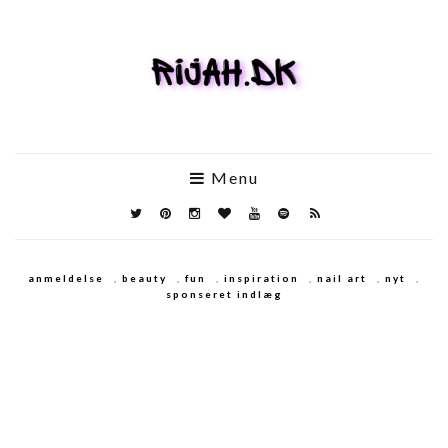
Menu
anmeldelse
,
beauty
,
fun
,
inspiration
,
nail art
,
nyt
,
sponseret indlæg