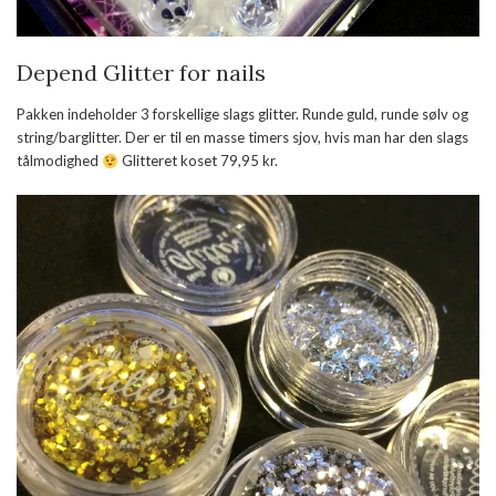
Depend Glitter for nails
Pakken indeholder 3 forskellige slags glitter. Runde guld, runde sølv og
string/barglitter. Der er til en masse timers sjov, hvis man har den slags
tålmodighed
Glitteret koset 79,95 kr.