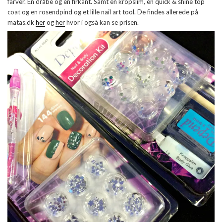
farver. En dråbe og en firkant. Samt en kropslim, en quick & shine top
coat og en rosendpind og et lille nail art tool. De findes allerede på
matas.dk
her
og
her
hvor i også kan se prisen.