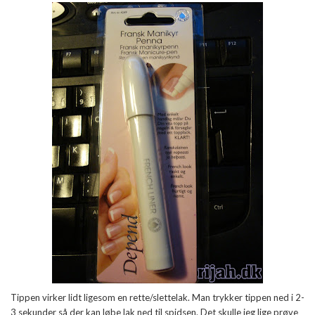
Tippen virker lidt ligesom en rette/slettelak. Man trykker tippen ned i 2-
3 sekunder så der kan løbe lak ned til spidsen. Det skulle jeg lige prøve