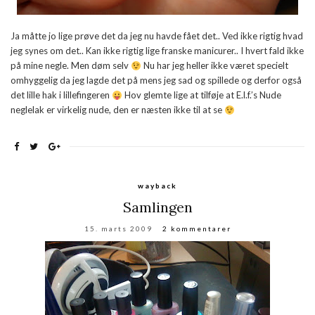
Ja måtte jo lige prøve det da jeg nu havde fået det.. Ved ikke rigtig hvad
jeg synes om det.. Kan ikke rigtig lige franske manicurer.. I hvert fald ikke
på mine negle. Men døm selv
Nu har jeg heller ikke været specielt
omhyggelig da jeg lagde det på mens jeg sad og spillede og derfor også
det lille hak i lillefingeren
Hov glemte lige at tilføje at E.l.f.’s Nude
neglelak er virkelig nude, den er næsten ikke til at se
wayback
Samlingen
15. marts 2009
2 kommentarer