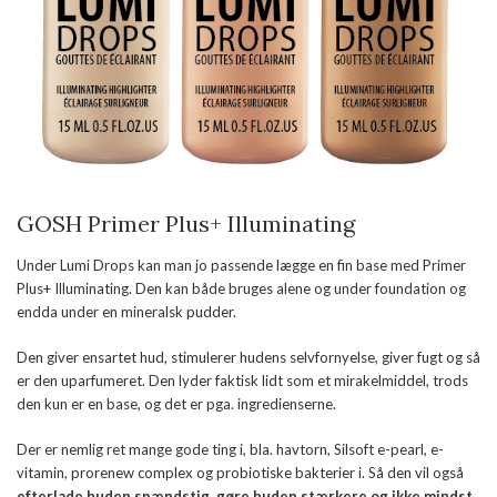
GOSH Primer Plus+ Illuminating
Under Lumi Drops kan man jo passende lægge en fin base med Primer
Plus+ Illuminating. Den kan både bruges alene og under foundation og
endda under en mineralsk pudder.
Den giver ensartet hud, stimulerer hudens selvfornyelse, giver fugt og så
er den uparfumeret. Den lyder faktisk lidt som et mirakelmiddel, trods
den kun er en base, og det er pga. ingredienserne.
Der er nemlig ret mange gode ting i, bla. havtorn, Silsoft e-pearl, e-
vitamin, prorenew complex og probiotiske bakterier i. Så den vil også
efterlade huden spændstig, gøre huden stærkere og ikke mindst