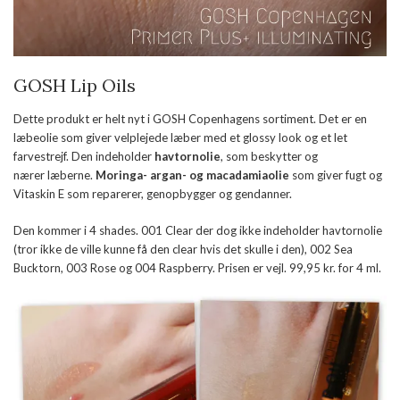
GOSH Lip Oils
Dette produkt er helt nyt i GOSH Copenhagens sortiment. Det er en
læbeolie som giver velplejede læber med et glossy look og et let
farvestrejf. Den indeholder
havtornolie
, som beskytter og
nærer læberne.
Moringa- argan- og macadamiaolie
som giver fugt og
Vitaskin E som reparerer, genopbygger og gendanner.
Den kommer i 4 shades. 001 Clear der dog ikke indeholder havtornolie
(tror ikke de ville kunne få den clear hvis det skulle i den), 002 Sea
Bucktorn, 003 Rose og 004 Raspberry. Prisen er vejl. 99,95 kr. for 4 ml.