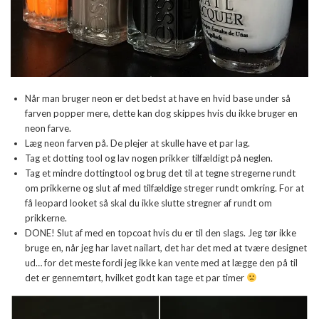
Når man bruger neon er det bedst at have en hvid base under så
farven popper mere, dette kan dog skippes hvis du ikke bruger en
neon farve.
Læg neon farven på. De plejer at skulle have et par lag.
Tag et dotting tool og lav nogen prikker tilfældigt på neglen.
Tag et mindre dottingtool og brug det til at tegne stregerne rundt
om prikkerne og slut af med tilfældige streger rundt omkring. For at
få leopard looket så skal du ikke slutte stregner af rundt om
prikkerne.
DONE! Slut af med en topcoat hvis du er til den slags. Jeg tør ikke
bruge en, når jeg har lavet nailart, det har det med at tvære designet
ud… for det meste fordi jeg ikke kan vente med at lægge den på til
det er gennemtørt, hvilket godt kan tage et par timer