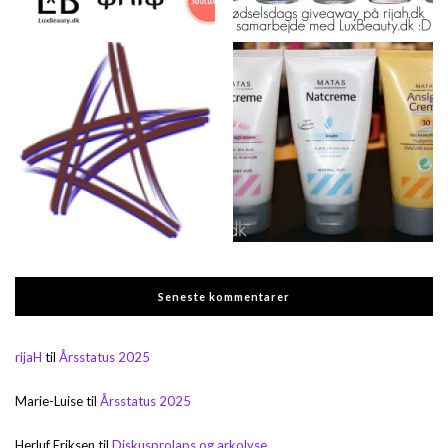
Seneste kommentarer
rijaH
til
Årsstatus 2025
Marie-Luise
til
Årsstatus 2025
Herluf Eriksen
til
Diskusprolaps og arkolyse