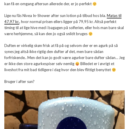
kan få en omgang aftersun allerede der, er jo perfekt
Lige nu fås Nivea In-Shower after sun lotion på tilbud hos bla.
Matas til
47,97 kr.
, hvor normal prisen ellers ligger på 79,95 kr. Altså perfekt
timing til at lige hive med i bagagen på solferien, eller hvis man bare skal
være herhjemme, så kan den jo også snildt bruges
Duften er virkelig skøn frisk at få på og selvom der er en agurk på så
synes jeg altså ikke rigtig den dufter af det, men bare sådan
forfriskende.. Men det kan jo godt være agurker bare dufter sådan… Jeg
er ikke den store agurkespiser selv nemlig
Billedet er i øvrigt et
liveshot fra mit bad tidligere i dag hvor den blev flittigt benyttet
Bruger i after sun?