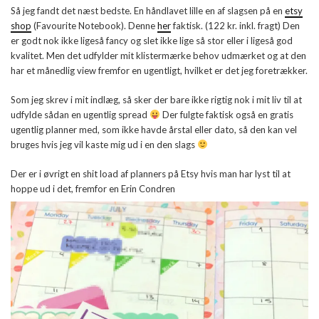
Så jeg fandt det næst bedste. En håndlavet lille en af slagsen på en
etsy
shop
(Favourite Notebook). Denne
her
faktisk. (122 kr. inkl. fragt) Den
er godt nok ikke ligeså fancy og slet ikke lige så stor eller i ligeså god
kvalitet. Men det udfylder mit klistermærke behov udmærket og at den
har et månedlig view fremfor en ugentligt, hvilket er det jeg foretrækker.
Som jeg skrev i mit indlæg, så sker der bare ikke rigtig nok i mit liv til at
udfylde sådan en ugentlig spread
Der fulgte faktisk også en gratis
ugentlig planner med, som ikke havde årstal eller dato, så den kan vel
bruges hvis jeg vil kaste mig ud i en den slags
Der er i øvrigt en shit load af planners på Etsy hvis man har lyst til at
hoppe ud i det, fremfor en Erin Condren