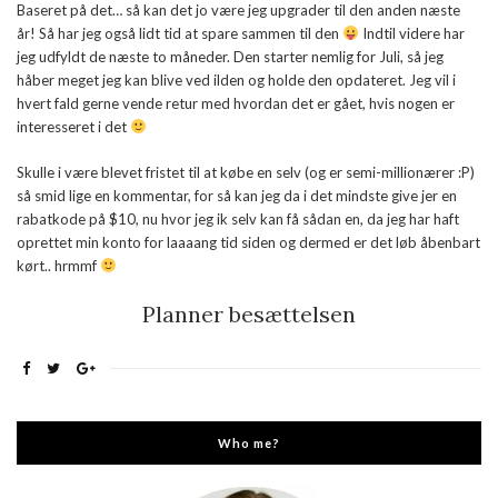
Baseret på det… så kan det jo være jeg upgrader til den anden næste
år! Så har jeg også lidt tid at spare sammen til den
Indtil videre har
jeg udfyldt de næste to måneder. Den starter nemlig for Juli, så jeg
håber meget jeg kan blive ved ilden og holde den opdateret. Jeg vil i
hvert fald gerne vende retur med hvordan det er gået, hvis nogen er
interesseret i det
Skulle i være blevet fristet til at købe en selv (og er semi-millionærer :P)
så smid lige en kommentar, for så kan jeg da i det mindste give jer en
rabatkode på $10, nu hvor jeg ik selv kan få sådan en, da jeg har haft
oprettet min konto for laaaang tid siden og dermed er det løb åbenbart
kørt.. hrmmf
Planner besættelsen
Who me?