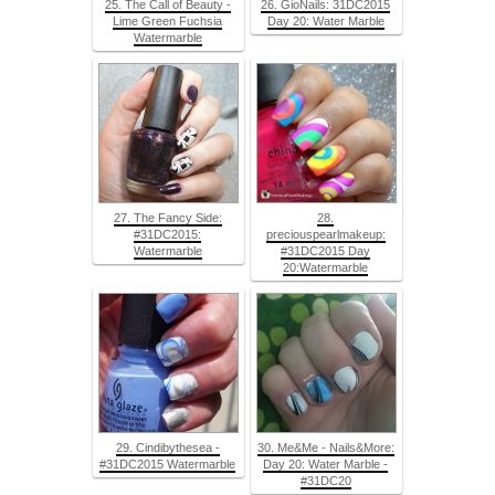
25. The Call of Beauty -
26. GioNails: 31DC2015
Lime Green Fuchsia
Day 20: Water Marble
Watermarble
27. The Fancy Side:
28.
#31DC2015:
preciouspearlmakeup:
Watermarble
#31DC2015 Day
20:Watermarble
29. Cindibythesea -
30. Me&Me - Nails&More:
#31DC2015 Watermarble
Day 20: Water Marble -
#31DC20