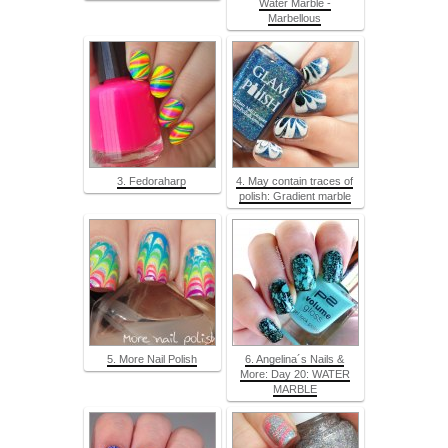
Water Marble -
Marbellous
3. Fedoraharp
4. May contain traces of
polish: Gradient marble
5. More Nail Polish
6. Angelina´s Nails &
More: Day 20: WATER
MARBLE