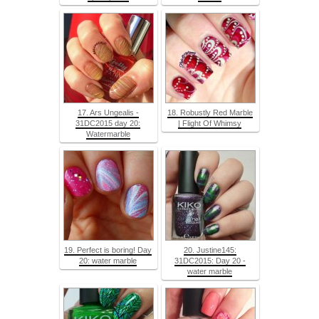
17. Ars Ungealis -
18. Robustly Red Marble
31DC2015 day 20:
| Flight Of Whimsy
Watermarble
19. Perfect is boring! Day
20. Justine145:
20: water marble
31DC2015: Day 20 -
water marble