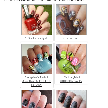
1. Spinthebeauty.dk
2. Fedoraharp
3. Angelina´s Nails &
4. OrdinaryMisfit:
More: Day 25: INSPIRED
31DC2015 Day 25
BY FASHI