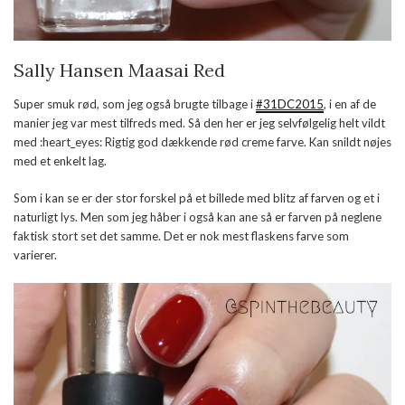
Sally Hansen Maasai Red
Super smuk rød, som jeg også brugte tilbage i
#31DC2015
, i en af de
manier jeg var mest tilfreds med. Så den her er jeg selvfølgelig helt vildt
med :heart_eyes: Rigtig god dækkende rød creme farve. Kan snildt nøjes
med et enkelt lag.
Som i kan se er der stor forskel på et billede med blitz af farven og et i
naturligt lys. Men som jeg håber i også kan ane så er farven på neglene
faktisk stort set det samme. Det er nok mest flaskens farve som
varierer.