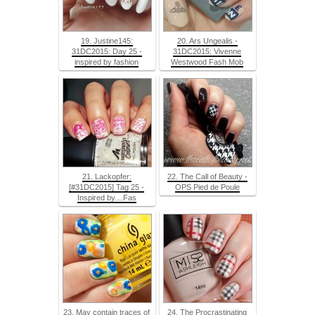
19. Justine145:
20. Ars Ungealis -
31DC2015: Day 25 -
31DC2015: Vivenne
inspired by fashion
Westwood Fash Mob
21. Lackopfer:
22. The Call of Beauty -
[#31DC2015] Tag 25 -
OPS Pied de Poule
Inspired by....Fas
23. May contain traces of
24. The Procrastinating