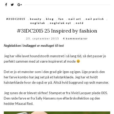
#31DC2015
,
beauty
,
blog
,
fun
,
nail art
,
nail polish
,
neglelak
,
neglelak nyt
,
notd
#31DC2015 25 Inspired by fashion
25. september 2015
4 kommentarer
Neglelakken i indlægget er modtaget til test
Jeg har ville lavet houndstooth mønstret i så lang tid, så det passer jo
perfekt sammen med at være inspireret af mode
Det er jo et mønster som i den grad går igen og igen. Lige præcis den
her farve kombo har jeg set på et halstørklæde. Jeg har et hvidt
halstørklæde hvor de også er på. Altså hvid baggrund og rødt mønster.
Jeg synes de er blevet så fine! Stampet er fra Vivid Lacquer plade 005.
Den røde farve er fra Sally Hansens nye efterårskollektion og den
hedder Maasai Red.