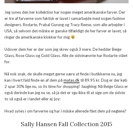
Jeg synes den her kollektion har nogen meget amerikanske farver. Der
er tre af farverne som faktisk er lavet i samarbejde med nogen fashion
designers. Rodarte, Prabal Gurung og Tracy Reese, som alle arbejder i
USA, så selvom det måske er ganske tilfældigt de her farver er lavet, så
ringer de amerikanske klokker for mig
Udover dem her er der som jeg skrev også 3 mere. De hedder Beige
Glass, Rose Glass og Gold Glass. Alle de sidstnævnte har Rodarte stået
for.
Nå nok snak, de skulle meget gerne være at finde i butikkerne nu, jeg
kan i hvert fald finde en af dem på
matas.dk
til 89.95 kr. Dog er der køb
2 spar 30% lige nu, so its time for shopping! :laughing: Nå Beige Glass er
også derinde kan jeg nu se, så ja det er sgu ikke til at sige om de sidste
to så også er i landet eller ej :joy:
Hvad synes i om farverne og har i måske allerede fået dem på neglene?
Sally Hansen Fall Collection 2015