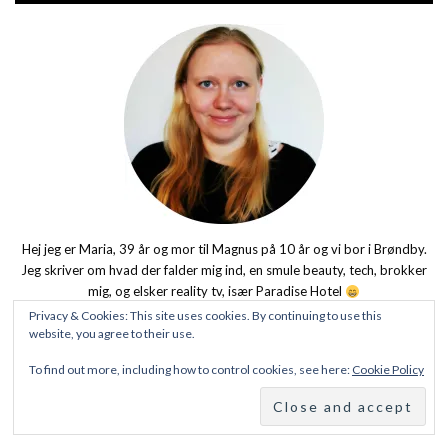
Hej jeg er Maria, 39 år og mor til Magnus på 10 år og vi bor i Brøndby.
Jeg skriver om hvad der falder mig ind, en smule beauty, tech, brokker
mig, og elsker reality tv, især Paradise Hotel
Privacy & Cookies: This site uses cookies. By continuing to use this
Følger i mig på Instagram/Snapchat, så er det primært sønnen og
website, you agree to their use.
memes i vil støde på.
To find out more, including how to control cookies, see here:
Cookie Policy
Abonner på bloggen via e-mail