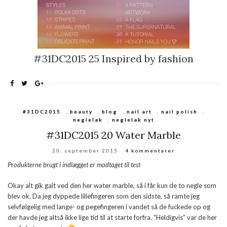
#31DC2015 25 Inspired by fashion
#31DC2015
,
beauty
,
blog
,
nail art
,
nail polish
,
neglelak
,
neglelak nyt
#31DC2015 20 Water Marble
20. september 2015
4 kommentarer
Produkterne brugt i indlægget er modtaget til test
Okay alt gik galt ved den her water marble, så i får kun de to negle som
blev ok. Da jeg dyppede lillefingeren som den sidste, så ramte jeg
selvfølgelig med lange- og pegefingeren i vandet så de fuckede op og
der havde jeg altså ikke lige tid til at starte forfra. “Heldigvis” var de her