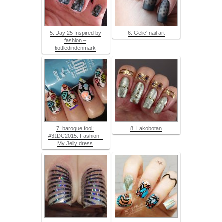
5. Day 25 Inspired by
6. Gelic' nail art
fashion –
bottledindenmark
7. baroque fool:
8. Lakobotan
#31DC2015: Fashion -
My Jelly dress