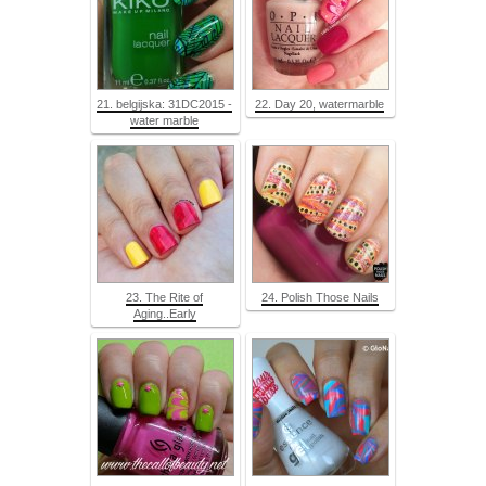
21. belgijska: 31DC2015 -
22. Day 20, watermarble
water marble
23. The Rite of
24. Polish Those Nails
Aging..Early