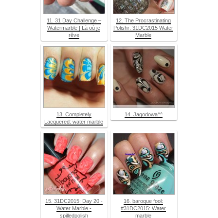
11. 31 Day Challenge –
12. The Procrastinating
Watermarble | Là où je
Polishr: 31DC2015 Water
rêve
Marble
13. Completely
14. Jagodowa^^
Lacquered: water marble
15. 31DC2015: Day 20 -
16. baroque fool:
Water Marble -
#31DC2015: Water
spilledpolish
marble