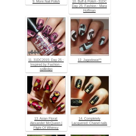
9. More Nail Polish
10. Buff & Polish -31DC
Day 25: Fashion - Mara
Hoffman
11. 31DC2015: Day 25 -
12. Jagodowa^^
Inspired by Fashion -
spilledpo
13. Asian Floral:
14. Completely
Alexander McQueen |
Lacquered: Chanel nails
Flight Of Whimsy