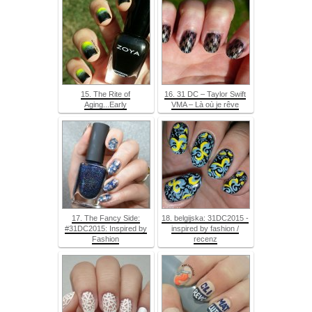
15. The Rite of
16. 31 DC – Taylor Swift
Aging...Early
VMA – Là où je rêve
17. The Fancy Side:
18. belgijska: 31DC2015 -
#31DC2015: Inspired by
inspired by fashion /
Fashion
recenz