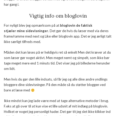
har gang i.
Vigtig info om bloglovin
For nyligt blev jeg opmærksom på at
bloglovin de faktisk
stjæler mine sidevisninger
. Det gør de hvis du læser med via deres
frame/ramme med next og Like eller bloglovin app. Det er jeg ærligt talt
ikke særligt tilfreds med.
Måden det kan løses på er heldigvis ret så enkelt Men det kræver at du
som læser gør noget aktivt. Men meget nemt og simpelt, som ikke bør
tage meget mere end 1 minuts tid. Det viser jeg på billederne herunder
om lidt.
Men hvis du gør den lille indsats, så får jeg og alle dine andre yndlings
bloggere dine sidevisninger. På den måde så du støtter bloggen ved
bare at læse med
Ikke mindst kan jeg lade være med at tage alternative metoder i brug.
F.eks at gå over til at kun vise et lille udsnit af mit indlæg på bloglovin.
Hvilket er noget jeg personligt hader. Det gør tit jeg slet ikke klikker ind