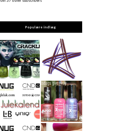
Join 37 other subscribers
Populære indlæg