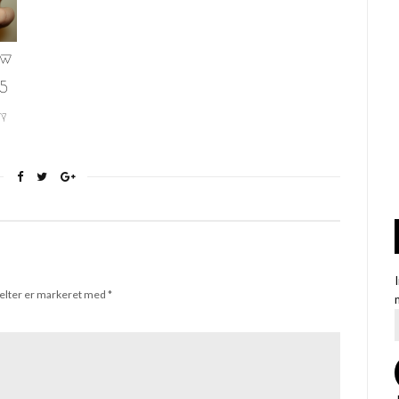
elter er markeret med
*