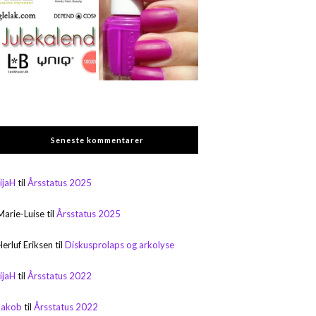
Seneste kommentarer
rijaH
til
Årsstatus 2025
Marie-Luise
til
Årsstatus 2025
Herluf Eriksen
til
Diskusprolaps og arkolyse
rijaH
til
Årsstatus 2022
Jakob
til
Årsstatus 2022