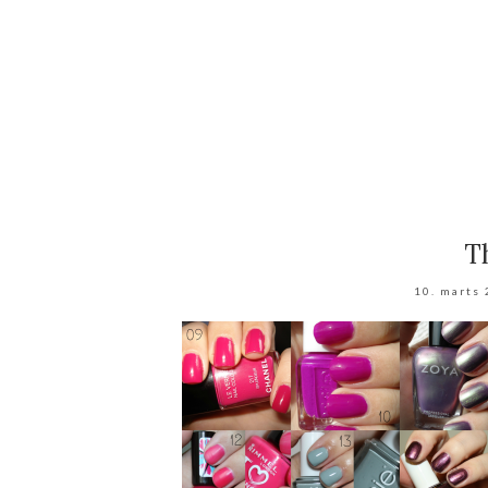
T
10. marts