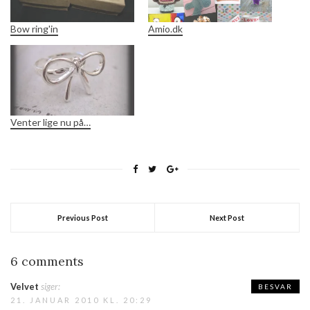
Bow ring'in
Amio.dk
Venter lige nu på…
Previous Post
Next Post
6 comments
Velvet
siger:
BESVAR
21. JANUAR 2010 KL. 20:29