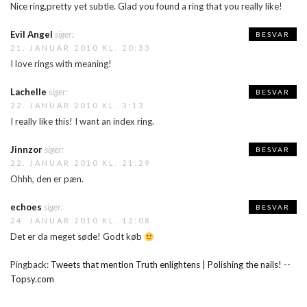
Nice ring,pretty yet subtle. Glad you found a ring that you really like!
Evil Angel
siger:
BESVAR
21. JANUAR 2010 KL. 20:33
I love rings with meaning!
Lachelle
siger:
BESVAR
22. JANUAR 2010 KL. 3:13
I really like this! I want an index ring.
Jinnzor
siger:
BESVAR
22. JANUAR 2010 KL. 21:29
Ohhh, den er pæn.
echoes
siger:
BESVAR
24. JANUAR 2010 KL. 12:08
Det er da meget søde! Godt køb
Pingback:
Tweets that mention Truth enlightens | Polishing the nails! --
Topsy.com