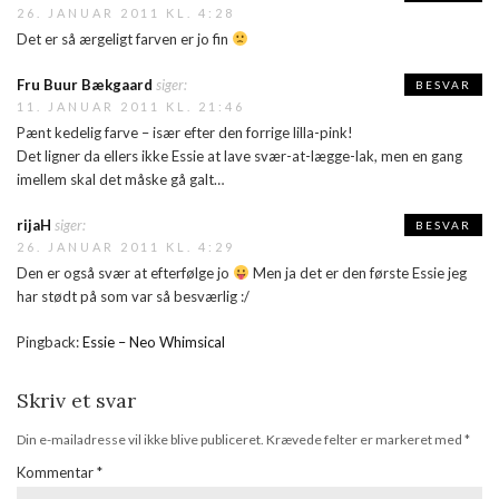
26. JANUAR 2011 KL. 4:28
Det er så ærgeligt farven er jo fin
Fru Buur Bækgaard
siger:
BESVAR
11. JANUAR 2011 KL. 21:46
Pænt kedelig farve – især efter den forrige lilla-pink!
Det ligner da ellers ikke Essie at lave svær-at-lægge-lak, men en gang
imellem skal det måske gå galt…
rijaH
siger:
BESVAR
26. JANUAR 2011 KL. 4:29
Den er også svær at efterfølge jo
Men ja det er den første Essie jeg
har stødt på som var så besværlig :/
Pingback:
Essie – Neo Whimsical
Skriv et svar
Din e-mailadresse vil ikke blive publiceret.
Krævede felter er markeret med
*
Kommentar
*