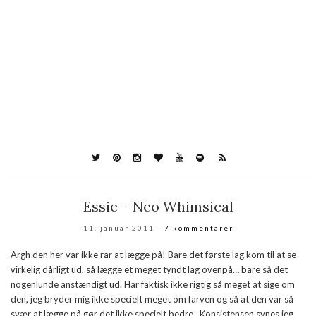
Essie – Neo Whimsical
11. januar 2011
7 kommentarer
Argh den her var ikke rar at lægge på! Bare det første lag kom til at se
virkelig dårligt ud, så lægge et meget tyndt lag ovenpå… bare så det
nogenlunde anstændigt ud. Har faktisk ikke rigtig så meget at sige om
den, jeg bryder mig ikke specielt meget om farven og så at den var så
svær at lægge på gør det ikke specielt bedre. Konsistensen synes jeg