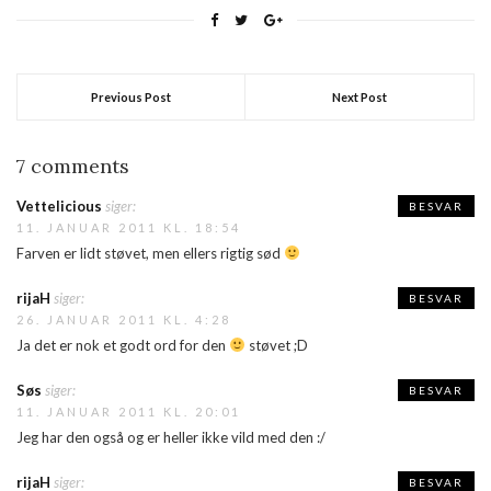
Previous Post
Next Post
7 comments
Vettelicious
siger:
BESVAR
11. JANUAR 2011 KL. 18:54
Farven er lidt støvet, men ellers rigtig sød
rijaH
siger:
BESVAR
26. JANUAR 2011 KL. 4:28
Ja det er nok et godt ord for den
støvet ;D
Søs
siger:
BESVAR
11. JANUAR 2011 KL. 20:01
Jeg har den også og er heller ikke vild med den :/
rijaH
siger:
BESVAR