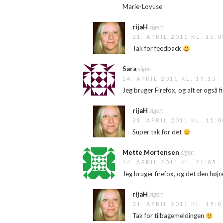
Marie-Loyuse
rijaH
siger:
21. APRIL 2011 KL. 15:0
Tak for feedback
Sara
siger:
14. APRIL 2011 KL. 19:15
Jeg bruger Firefox, og alt er også f
rijaH
siger:
21. APRIL 2011 KL. 15:0
Super tak for det
Mette Mortensen
siger:
14. APRIL 2011 KL. 21:05
Jeg bruger firefox, og det den høj
rijaH
siger:
21. APRIL 2011 KL. 15:0
Tak for tilbagemeldingen