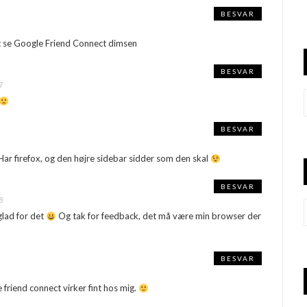
BESVAR
t se Google Friend Connect dimsen
BESVAR
7
BESVAR
ar firefox, og den højre sidebar sidder som den skal
BESVAR
8
 glad for det
Og tak for feedback, det må være min browser der
BESVAR
friend connect virker fint hos mig.