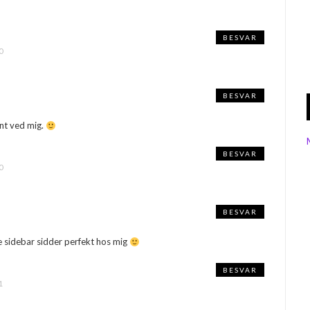
BESVAR
0
BESVAR
int ved mig.
BESVAR
0
BESVAR
re sidebar sidder perfekt hos mig
BESVAR
1