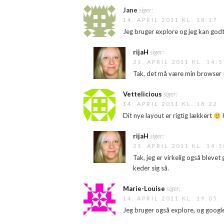
Jane
siger:
14. APRIL 2011 KL. 18:17
Jeg bruger explore og jeg kan god
rijaH
siger:
21. APRIL 2011 KL. 14:5
Tak, det må være min browser
Vettelicious
siger:
14. APRIL 2011 KL. 18:22
Dit nye layout er rigtig lækkert
H
rijaH
siger:
21. APRIL 2011 KL. 14:5
Tak, jeg er virkelig også blevet
keder sig så.
Marie-Louise
siger:
14. APRIL 2011 KL. 19:05
Jeg bruger også explore, og google 