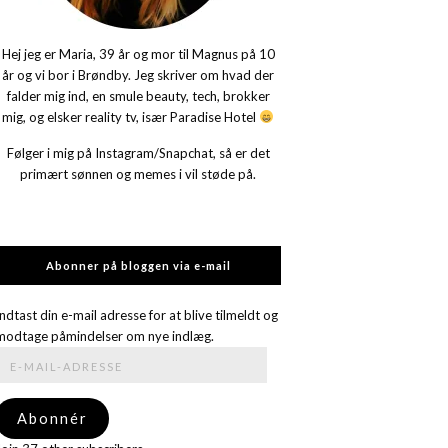
Hej jeg er Maria, 39 år og mor til Magnus på 10
år og vi bor i Brøndby. Jeg skriver om hvad der
falder mig ind, en smule beauty, tech, brokker
mig, og elsker reality tv, især Paradise Hotel
Følger i mig på Instagram/Snapchat, så er det
primært sønnen og memes i vil støde på.
Abonner på bloggen via e-mail
Indtast din e-mail adresse for at blive tilmeldt og
modtage påmindelser om nye indlæg.
E-
mail-
adresse
Abonnér