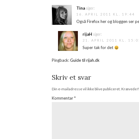
Tina
siger:
16. APRIL 2011 KL. 19:44
Også Firefox her og bloggen ser p
rijaH
siger:
21. APRIL 2011 KL. 15:0
Super tak for det
Pingback:
Guide til rijah.dk
Skriv et svar
Din e-mailadresse vil ikke blive publiceret.
Krævede f
Kommentar
*