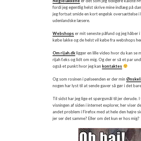
Neglelakkene
er det som jeg tidligere kaldte M
fordi jeg egentlig helst skrive mine indlæg på da
jeg fortsat smide en kort engelsk oversættelse i
udenlandske læsere.
Webshops
er mit seneste påfund og jeg håber 
købe lakke og de helst vil købe fra webshops her
Om rijah.dk
ligger en lille video hvor du kan se
rijah f.eks og lidt om mig. Og der er så et par u
også et punkt hvor jeg kan
kontaktes
Og som rosinen i pølseenden er der min
Ønskel
nogen har lyst til at sende gaver så gør i det bar
Til sidst har jeg lige et spørgsmål til jer derude
visningen af siden i internet explorer, her viser
andet problem i Firefox med at hele den højre si
jer ser det samme? Eller om det kun er hos mig?