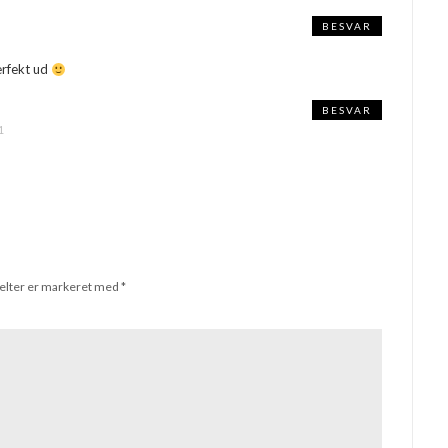
BESVAR
erfekt ud
BESVAR
1
elter er markeret med
*