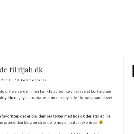
e til rijah.dk
l 2011
13 kommentarer
log i hele verden, men tænkte at jeg lige ville lave et kort indlæg
 blog. Nu da jeg har opdateret med en ny side i toppen, samt lavet
favoritter, det er bla. dem jeg følger med hos og der står et lille
ge præcis den blog og så er de jo nogen fantastiske tøser