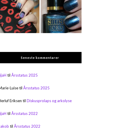
Seneste kommentarer
rijaH
til
Årsstatus 2025
Marie-Luise
til
Årsstatus 2025
Herluf Eriksen
til
Diskusprolaps og arkolyse
rijaH
til
Årsstatus 2022
Jakob
til
Årsstatus 2022