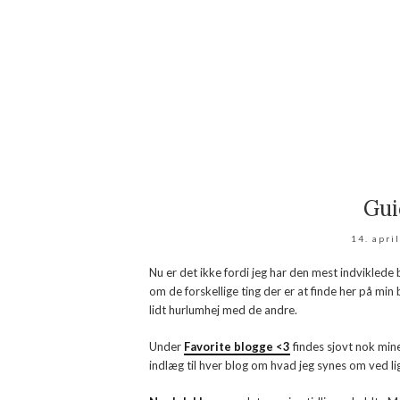
Guid
14. apri
Nu er det ikke fordi jeg har den mest indviklede b
om de forskellige ting der er at finde her på min
lidt hurlumhej med de andre.
Under
Favorite blogge <3
findes sjovt nok mine 
indlæg til hver blog om hvad jeg synes om ved li