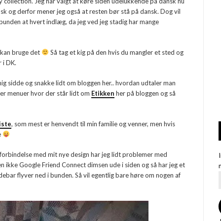
y collection. Jeg har valgt at køre siden udelukkende på dansk nu
nsk og derfor mener jeg også at resten bør stå på dansk. Dog vil
 bunden at hvert indlæg, da jeg ved jeg stadig har mange
i kan bruge det
Så tag et kig på den hvis du mangler et sted og
 i DK.
 mig sidde og snakke lidt om bloggen her.. hvordan udtaler man
nder menuer hvor der står lidt om
Etikken
her på bloggen og så
iste
, som mest er henvendt til min familie og venner, men hvis
e
. I forbindelse med mit nye design har jeg lidt problemer med
 den ikke Google Friend Connect dimsen ude i siden og så har jeg et
debar flyver ned i bunden. Så vil egentlig bare høre om nogen af