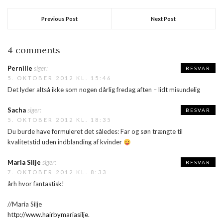
Previous Post
Next Post
4 comments
Pernille
siger:
BESVAR
5. OKTOBER 2012 KL. 15:46
Det lyder altså ikke som nogen dårlig fredag aften – lidt misundelig
Sacha
siger:
BESVAR
5. OKTOBER 2012 KL. 18:35
Du burde have formuleret det således: Far og søn trængte til
kvalitetstid uden indblanding af kvinder
Maria Silje
siger:
BESVAR
7. OKTOBER 2012 KL. 8:33
årh hvor fantastisk!
//Maria Silje
http://www.hairbymariasilje
.