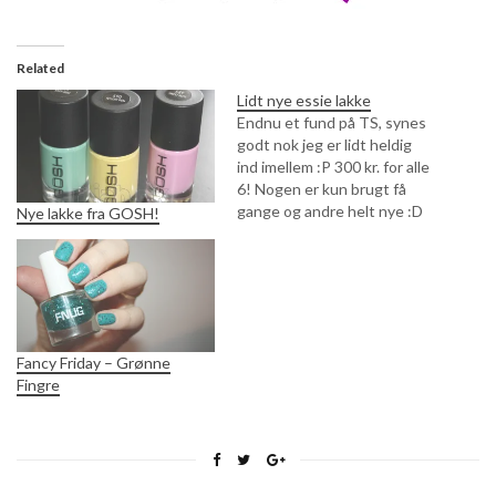
Related
Lidt nye essie lakke
Endnu et fund på TS, synes
godt nok jeg er lidt heldig
ind imellem :P 300 kr. for alle
6! Nogen er kun brugt få
gange og andre helt nye :D
Nye lakke fra GOSH!
Håber ik at det her indlæg
ser alt for mærkeligt ud, er
lavet på iPhone'en :P kan til
gengæld…
Fancy Friday – Grønne
Fingre