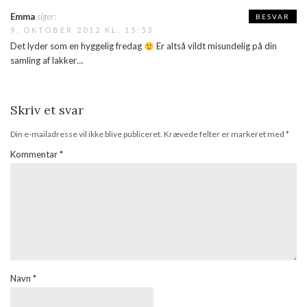
Emma
siger:
BESVAR
9. OKTOBER 2012 KL. 15:53
Det lyder som en hyggelig fredag
Er altså vildt misundelig på din
samling af lakker…
Skriv et svar
Din e-mailadresse vil ikke blive publiceret.
Krævede felter er markeret med
*
Kommentar
*
Navn
*