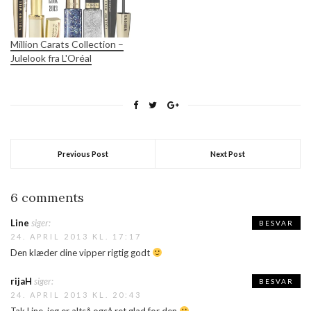
(25 USD) kr. Hvis…
Million Carats Collection –
Julelook fra L'Oréal
Previous Post
Next Post
6 comments
Line
siger:
BESVAR
24. APRIL 2013 KL. 17:17
Den klæder dine vipper rigtig godt
rijaH
siger:
BESVAR
24. APRIL 2013 KL. 20:43
Tak Line, jeg er altså også ret glad for den