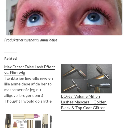
Produktet er tilsendt til anmeldelse
Related
Max Factor False Lash Effect
vs. Fiberwig
Tænkte jeg lige ville give en
lille anmeldese af de her to
mascaraer når jeg nu
alligevel bruger dem :)
L'Oréal Volume Million
Thought I would do a little
Lashes Mascara – Golden
review of these mascaras
Black & Top Coat Glitter
when I use them anyways
:)Fiberwig koster 169 kr. (35
USD) / False Lash Effect 129