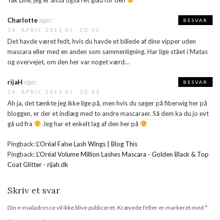
Charlotte
siger:
BESVAR
24. APRIL 2013 KL. 20:02
Det havde været fedt, hvis du havde et billede af dine vipper uden
mascara eller med en anden som sammenligning. Har lige stået i Matas
og overvejet, om den her var noget værd…
rijaH
siger:
BESVAR
24. APRIL 2013 KL. 20:43
Ah ja, det tænkte jeg ikke lige på, men hvis du søger på fiberwig her på
bloggen, er der et indlæg med to andre mascaraer. Så dem ka du jo evt
gå ud fra
Jeg har et enkelt lag af den her på
Pingback:
L’Oréal False Lash Wings | Blog This
Pingback:
L'Oréal Volume Million Lashes Mascara - Golden Black & Top
Coat Glitter - rijah.dk
Skriv et svar
Din e-mailadresse vil ikke blive publiceret.
Krævede felter er markeret med
*