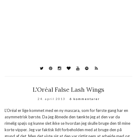
L'Oréal False Lash Wings
24. april 2013
6 kommentarer
L’Oréal er lige kommet med en ny mascara, som for første gang har en
asymmetrisk børste. Da jeg åbnede den tænkte jeg at den var da
rimelig spøjs og kunne slet ikke se hvordan jeg skulle bruge den til mine
korte vipper. Jeg var faktisk lidt forbeholden med at bruge den på
grund af det. Men det viste sig at den var rigtig nem at arbejde med og