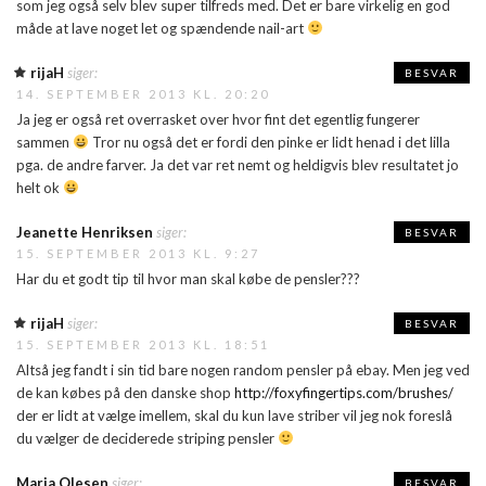
som jeg også selv blev super tilfreds med. Det er bare virkelig en god
måde at lave noget let og spændende nail-art
rijaH
siger:
BESVAR
14. SEPTEMBER 2013 KL. 20:20
Ja jeg er også ret overrasket over hvor fint det egentlig fungerer
sammen
Tror nu også det er fordi den pinke er lidt henad i det lilla
pga. de andre farver. Ja det var ret nemt og heldigvis blev resultatet jo
helt ok
Jeanette Henriksen
siger:
BESVAR
15. SEPTEMBER 2013 KL. 9:27
Har du et godt tip til hvor man skal købe de pensler???
rijaH
siger:
BESVAR
15. SEPTEMBER 2013 KL. 18:51
Altså jeg fandt i sin tid bare nogen random pensler på ebay. Men jeg ved
de kan købes på den danske shop
http://foxyfingertips.com/brushes/
der er lidt at vælge imellem, skal du kun lave striber vil jeg nok foreslå
du vælger de deciderede striping pensler
Maria Olesen
siger:
BESVAR