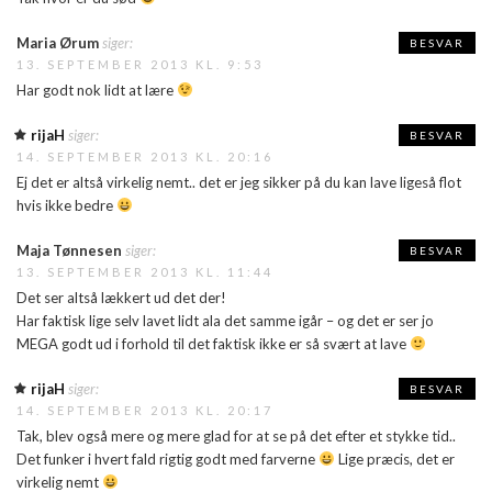
Maria Ørum
siger:
BESVAR
13. SEPTEMBER 2013 KL. 9:53
Har godt nok lidt at lære
rijaH
siger:
BESVAR
14. SEPTEMBER 2013 KL. 20:16
Ej det er altså virkelig nemt.. det er jeg sikker på du kan lave ligeså flot
hvis ikke bedre
Maja Tønnesen
siger:
BESVAR
13. SEPTEMBER 2013 KL. 11:44
Det ser altså lækkert ud det der!
Har faktisk lige selv lavet lidt ala det samme igår – og det er ser jo
MEGA godt ud i forhold til det faktisk ikke er så svært at lave
rijaH
siger:
BESVAR
14. SEPTEMBER 2013 KL. 20:17
Tak, blev også mere og mere glad for at se på det efter et stykke tid..
Det funker i hvert fald rigtig godt med farverne
Lige præcis, det er
virkelig nemt