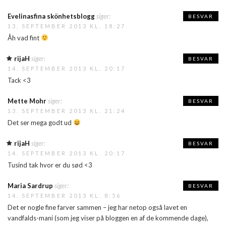
Evelinasfina skönhetsblogg
siger:
BESVAR
13. SEPTEMBER 2013 KL. 18:27
Åh vad fint
rijaH
siger:
BESVAR
14. SEPTEMBER 2013 KL. 20:17
Tack <3
Mette Mohr
siger:
BESVAR
13. SEPTEMBER 2013 KL. 21:24
Det ser mega godt ud
rijaH
siger:
BESVAR
14. SEPTEMBER 2013 KL. 20:17
Tusind tak hvor er du sød <3
Maria Sardrup
siger:
BESVAR
14. SEPTEMBER 2013 KL. 8:56
Det er nogle fine farver sammen – jeg har netop også lavet en
vandfalds-mani (som jeg viser på bloggen en af de kommende dage),