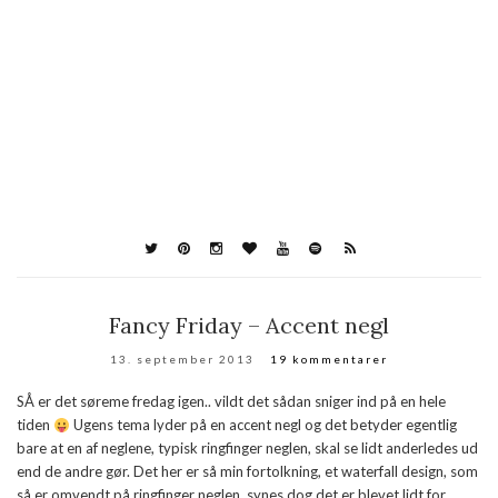
Fancy Friday – Accent negl
13. september 2013
19 kommentarer
SÅ er det søreme fredag igen.. vildt det sådan sniger ind på en hele
tiden
Ugens tema lyder på en accent negl og det betyder egentlig
bare at en af neglene, typisk ringfinger neglen, skal se lidt anderledes ud
end de andre gør. Det her er så min fortolkning, et waterfall design, som
så er omvendt på ringfinger neglen, synes dog det er blevet lidt for