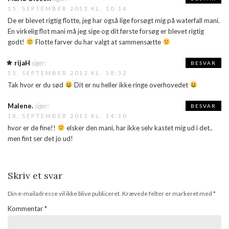
15. SEPTEMBER 2013 KL. 10:14
De er blevet rigtig flotte, jeg har også lige forsøgt mig på waterfall mani.
En virkelig flot mani må jeg sige og dit første forsøg er blevet rigtig
godt!
Flotte farver du har valgt at sammensætte
rijaH
siger:
BESVAR
15. SEPTEMBER 2013 KL. 18:52
Tak hvor er du sød
Dit er nu heller ikke ringe overhovedet
Malene.
siger:
BESVAR
18. SEPTEMBER 2013 KL. 14:10
hvor er de fine!!
elsker den mani, har ikke selv kastet mig ud i det..
men fint ser det jo ud!
Skriv et svar
Din e-mailadresse vil ikke blive publiceret.
Krævede felter er markeret med
*
Kommentar
*