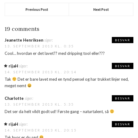
Previous Post
Next Post
19 comments
Jeanette Henriksen
siger:
BESVAR
13. SEPTEMBER 2013 KL. 0:35
Cool… hvordan er det lavet?? med dripping tool eller???
rijaH
siger:
BESVAR
14. SEPTEMBER 2013 KL. 20:14
Tak
Det er bare lavet med en tynd pensel og har trukket linjer ned,
meget nemt
Charlotte
siger:
BESVAR
13. SEPTEMBER 2013 KL. 5:35
Det ser da helt vildt godt ud! Første gang – naturtalent, så
rijaH
siger:
BESVAR
14. SEPTEMBER 2013 KL. 20:15
Tak hvor er du sød