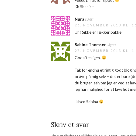
Feeedt! Tak for tippet
Kh Shanice
Nura
siger:
26. NOVEMBER 2013 KL. 1
Uh! Sikke en lækker pakke!
Sabine Thomsen
siger:
27. NOVEMBER 2013 KL. 1
Godaften igen.
Tak for endnu et rigtig godt blogind
prøve på mig selv – det er bare (de
du bruger, selvom jeg er ved at ha
jeg har mulighed for at lave lidt me
Hilsen Sabina
Skriv et svar
Din e-mailadresse vil ikke blive publiceret.
Krævede f