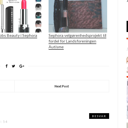
obs Beauty i Sephora
Sephora velgørenhedsprojekt til
fordel for Landsforeningen
Autisme
Next Post
BESVAR
3:54