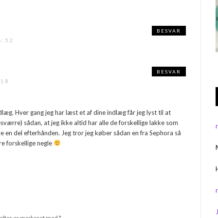
BESVAR
6:52
BESVAR
:18
læg. Hver gang jeg har læst et af dine indlæg får jeg lyst til at
sværre) sådan, at jeg ikke altid har alle de forskellige lakke som
ve en del efterhånden. Jeg tror jeg køber sådan en fra Sephora så
re forskellige negle
elter er markeret med
*