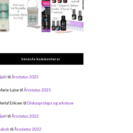
Seneste kommentarer
rijaH
til
Årsstatus 2025
Marie-Luise
til
Årsstatus 2025
Herluf Eriksen
til
Diskusprolaps og arkolyse
rijaH
til
Årsstatus 2022
Jakob
til
Årsstatus 2022