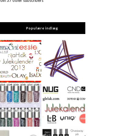
Join 37 other subscribers
Populære indlæg