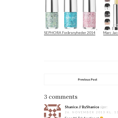
SEPHORA Forårsnyheder 2014
Marc Jac
Previous Post
3 comments
Shanice // ByShanice
siger:
26. NOVEMBER 2013 KL. 1