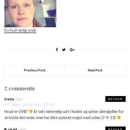
En hud-ærlig snak
Previous Post
Next Post
2 comments
Irene
siger:
BESVAR
17. MAJ 2014 KL. 17:57
Hvad er UVB?
Er selv temmelig sart i huden og spiser allergipiller for
at holde det nede, men har ikke oplevet noget med solen (7-9-13)
rijaH
siger:
BESVAR