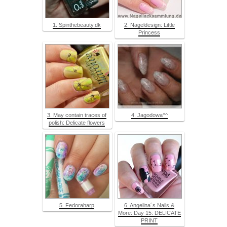
1. Spinthebeauty.dk
2. Nageldesign: Little
Princess
3. May contain traces of
4. Jagodowa^^
polish: Delicate flowers
5. Fedoraharp
6. Angelina´s Nails &
More: Day 15: DELICATE
PRINT