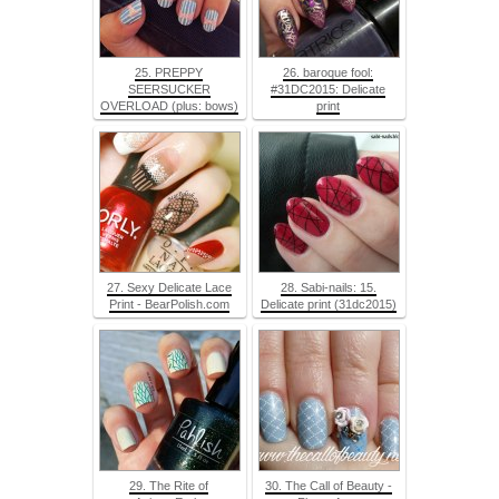
25. PREPPY
26. baroque fool:
SEERSUCKER
#31DC2015: Delicate
OVERLOAD (plus: bows)
print
27. Sexy Delicate Lace
28. Sabi-nails: 15.
Print - BearPolish.com
Delicate print (31dc2015)
29. The Rite of
30. The Call of Beauty -