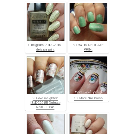
7. belgijska: 31DC2015 -
8. DAY 15 DELICATE
delicate print
PRINt
9. Give me glitter:
10. More Nail Polish
[31DC2015] Delicate
Nails - Essie