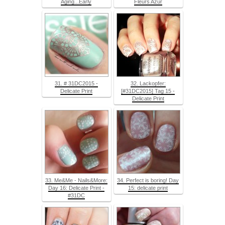
Aging...Early
Fleurs Azur
31. # 31DC2015 -
32. Lackopfer:
Delicate Print
[#31DC2015] Tag 15 -
Delicate Print
33. Me&Me - Nails&More:
34. Perfect is boring! Day
Day 16: Delicate Print -
15: delicate print
#31DC