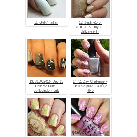
11. Gelic' nail art
12. Justine145:
31DC2015: Day 15 -
delicate print
13. 31DC2015: Day 15
14. 31 Day Challenge –
Delicate Print –
Delicate print | Là où je
bottledindenmark
rêve