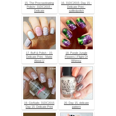
15. The Procrastinating
16. 31DC2015: Day 15 -
Polishr: 31DC2015 -
Delicate Print -
Delicate
spilledpolish
17. Buff & Polish - 15:
18. Purple Jungle
Delicate Print - Matte
Flowers | Flight Of
About U
Whimsy
19. GioNails: 31DC2015
20. Day 15, delicate
Day 15: Delicate Print
pattern