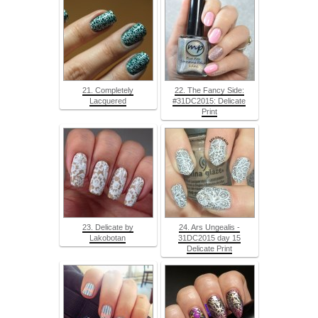
21. Completely
22. The Fancy Side:
Lacquered
#31DC2015: Delicate
Print
23. Delicate by
24. Ars Ungealis -
Lakobotan
31DC2015 day 15
Delicate Print