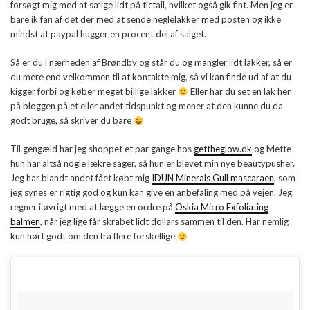
forsøgt mig med at sælge lidt på tictail, hvilket også gik fint. Men jeg er
bare ik fan af det der med at sende neglelakker med posten og ikke
mindst at paypal hugger en procent del af salget.
Så er du i nærheden af Brøndby og står du og mangler lidt lakker, så er
du mere end velkommen til at kontakte mig, så vi kan finde ud af at du
kigger forbi og køber meget billige lakker
Eller har du set en lak her
på bloggen på et eller andet tidspunkt og mener at den kunne du da
godt bruge, så skriver du bare
Til gengæld har jeg shoppet et par gange hos
gettheglow.dk
og Mette
hun har altså nogle lækre sager, så hun er blevet min nye beautypusher.
Jeg har blandt andet fået købt mig
IDUN Minerals Gull mascaraen
, som
jeg synes er rigtig god og kun kan give en anbefaling med på vejen. Jeg
regner i øvrigt med at lægge en ordre på
Oskia Micro Exfoliating
balmen
, når jeg lige får skrabet lidt dollars sammen til den. Har nemlig
kun hørt godt om den fra flere forskellige