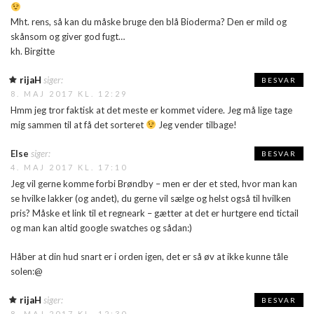
Mht. rens, så kan du måske bruge den blå Bioderma? Den er mild og
skånsom og giver god fugt…
kh. Birgitte
rijaH
siger:
BESVAR
8. MAJ 2017 KL. 12:29
Hmm jeg tror faktisk at det meste er kommet videre. Jeg må lige tage
mig sammen til at få det sorteret
Jeg vender tilbage!
Else
siger:
BESVAR
4. MAJ 2017 KL. 17:10
Jeg vil gerne komme forbi Brøndby – men er der et sted, hvor man kan
se hvilke lakker (og andet), du gerne vil sælge og helst også til hvilken
pris? Måske et link til et regneark – gætter at det er hurtgere end tictail
og man kan altid google swatches og sådan:)
Håber at din hud snart er i orden igen, det er så øv at ikke kunne tåle
solen:@
rijaH
siger:
BESVAR
8. MAJ 2017 KL. 12:30