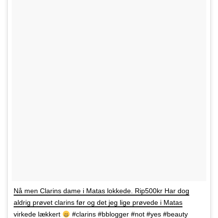
Nå men Clarins dame i Matas lokkede. Rip500kr Har dog
aldrig prøvet clarins før og det jeg lige prøvede i Matas
virkede lækkert
#clarins #bblogger #not #yes #beauty