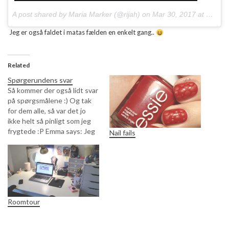
A post shared by Maria Marker (@rijah) on
Mar 30, 2017 at 3:53am PDT
Jeg er også faldet i matas fælden en enkelt gang..
Related
Spørgerundens svar
Så kommer der også lidt svar
på spørgsmålene :) Og tak
for dem alle, så var det jo
ikke helt så pinligt som jeg
frygtede :P Emma says: Jeg
Nail fails
kunne godt tænke mig at
vide, hvad dit yndlingsmærke
i neglelak er? Og hvor mange
penge du bruger om
måneden på…
Roomtour