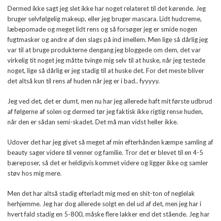
Dermed ikke sagt jeg slet ikke har noget relateret til det kørende. Jeg
bruger selvfølgelig makeup, eller jeg bruger mascara. Lidt hudcreme,
læbepomade og meget lidt rens og så forsøger jeg er smide nogen
fugtmasker og andre af den slags på ind imellem. Men lige så dårlig jeg
var til at bruge produkterne dengang jeg bloggede om dem, det var
virkelig tit noget jeg måtte tvinge mig selv til at huske, når jeg testede
noget, lige så dårlig er jeg stadig til at huske det. For det meste bliver
det altså kun til rens af huden når jeg er i bad.. fyyyyy.
Jeg ved det, det er dumt, men nu har jeg allerede haft mit første udbrud
af følgerne af solen og dermed tør jeg faktisk ikke rigtig rense huden,
når den er sådan semi-skadet. Det må man vidst heller ikke.
Udover det har jeg givet så meget af min efterhånden kæmpe samling af
beauty sager videre til venner og familie. Tror det er blevet til en 4-5
bæreposer, så det er heldigvis kommet videre og ligger ikke og samler
støv hos mig mere.
Men det har altså stadig efterladt mig med en shit-ton of neglelak
herhjemme. Jeg har dog allerede solgt en del ud af det, men jeg har i
hvert fald stadig en 5-800, måske flere lakker end det stående. Jeg har