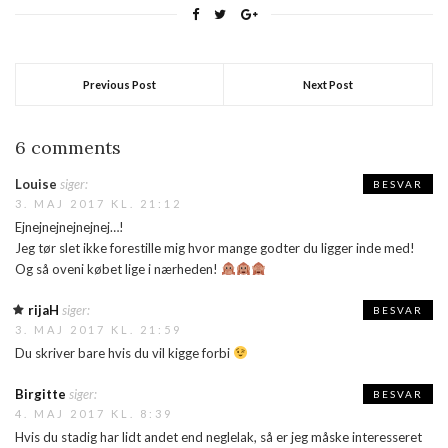
Previous Post
Next Post
6 comments
Louise
siger:
BESVAR
3. MAJ 2017 KL. 21:12
Ejnejnejnejnejnej…!
Jeg tør slet ikke forestille mig hvor mange godter du ligger inde med!
Og så oveni købet lige i nærheden!
rijaH
siger:
BESVAR
3. MAJ 2017 KL. 21:59
Du skriver bare hvis du vil kigge forbi
Birgitte
siger:
BESVAR
4. MAJ 2017 KL. 8:39
Hvis du stadig har lidt andet end neglelak, så er jeg måske interesseret