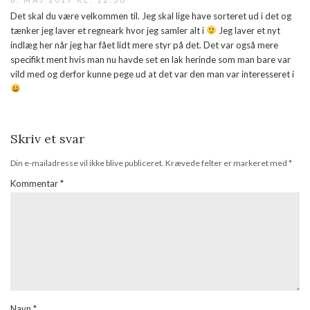
Det skal du være velkommen til. Jeg skal lige have sorteret ud i det og
tænker jeg laver et regneark hvor jeg samler alt i
Jeg laver et nyt
indlæg her når jeg har fået lidt mere styr på det. Det var også mere
specifikt ment hvis man nu havde set en lak herinde som man bare var
vild med og derfor kunne pege ud at det var den man var interesseret i
Skriv et svar
Din e-mailadresse vil ikke blive publiceret.
Krævede felter er markeret med
*
Kommentar
*
Navn
*