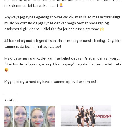
folk glemmer det bare.. konstant
Anyways jeg synes egentlig showet var ok, man så en masse forskelligt
musik på kort tid og jeg synes det var mega fedt at både rap og
dødsmetal gik videre. Hallelujah for jer der kunne stemme
Så barnet og undertegnede skal da se med igen næste fredag. Dog ikke
sammen, da jeg har nattevagt, æv!
Magnus synes i øvrigt det var mærkeligt det var Kristian der var vært..
“Han burde jo ligge og sove på Ramasjang” .. og det har han vel lidt ret i
Kiggede i også med og havde samme oplevelse som os?
Related