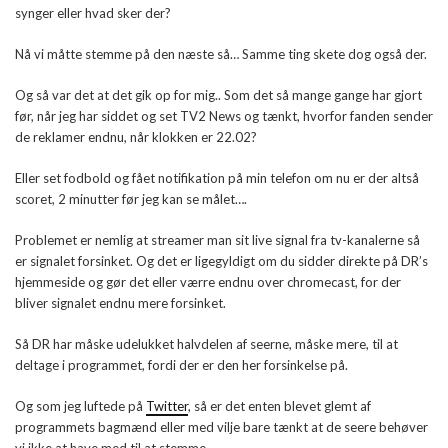
synger eller hvad sker der?
Nå vi måtte stemme på den næste så… Samme ting skete dog også der.
Og så var det at det gik op for mig.. Som det så mange gange har gjort
før, når jeg har siddet og set TV2 News og tænkt, hvorfor fanden sender
de reklamer endnu, når klokken er 22.02?
Eller set fodbold og fået notifikation på min telefon om nu er der altså
scoret, 2 minutter før jeg kan se målet….
Problemet er nemlig at streamer man sit live signal fra tv-kanalerne så
er signalet forsinket. Og det er ligegyldigt om du sidder direkte på DR’s
hjemmeside og gør det eller værre endnu over chromecast, for der
bliver signalet endnu mere forsinket.
Så DR har måske udelukket halvdelen af seerne, måske mere, til at
deltage i programmet, fordi der er den her forsinkelse på.
Og som jeg luftede på
Twitter
, så er det enten blevet glemt af
programmets bagmænd eller med vilje bare tænkt at de seere behøver
vi ikke at have med til at stemme.