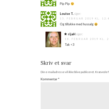
Pip Pip
Louise T.
siger:
15. FEBRUAR 2019 KL. 12:
Og tillykke med hussalg
rijaH
siger:
18. FEBRUAR 2019 KL. 2
Tak <3
Skriv et svar
Din e-mailadresse vil ikke blive publiceret.
Krævede f
Kommentar
*