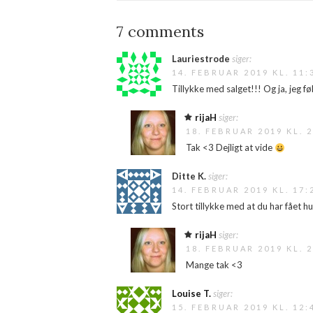
7 comments
Lauriestrode
siger:
14. FEBRUAR 2019 KL. 11:
Tillykke med salget!!! Og ja, jeg f
rijaH
siger:
18. FEBRUAR 2019 KL. 2
Tak <3 Dejligt at vide
Ditte K.
siger:
14. FEBRUAR 2019 KL. 17:
Stort tillykke med at du har fået h
rijaH
siger:
18. FEBRUAR 2019 KL. 2
Mange tak <3
Louise T.
siger:
15. FEBRUAR 2019 KL. 12: