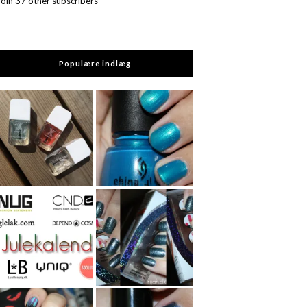
Join 37 other subscribers
Populære indlæg