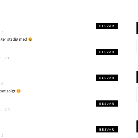
BESVAR
37
ølger stadig med
BESVAR
1:21
BESVAR
28
uset solgt
BESVAR
1:20
BESVAR
42