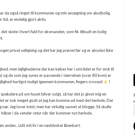
 har da også ringet til kommunen og min ansøgning om akutbolig,
tid, er endelig gjort aktiv.
, det skete i hvert fald for eksmanden, som fik tilbudt en bolig
t.
e noget privat udlejning og det har jeg prøvet før og er absolut ikke
lighed, men lejlighederne der kan købes her i området er for små til
vm) og de som jeg synes er passende i størrelsen (over 80 kvm) er
lejlighed hurtigst muligt igennem kommunen, fingers crossed
!
 spekulere på om huset bliver solgt, så har det jo givet mig en
å det er nok meget godt at jeg kan komme ud med det herinde. Der
 næ. Jeg lover intet, men har virkelig savnet at blogge. Så skulle
 håber i da vender retur når der kommer nyt herinde.
 en anden.. Lidt mit liv i en nøddeskal åbenbart.