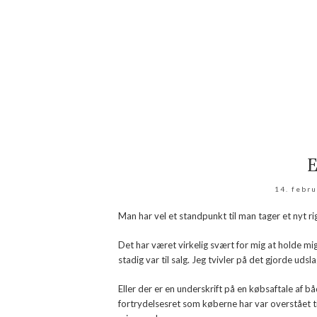
E
14. febr
Man har vel et standpunkt til man tager et nyt r
Det har været virkelig svært for mig at holde mig
stadig var til salg. Jeg tvivler på det gjorde udsl
Eller der er en underskrift på en købsaftale af 
fortrydelsesret som køberne har var overstået tir