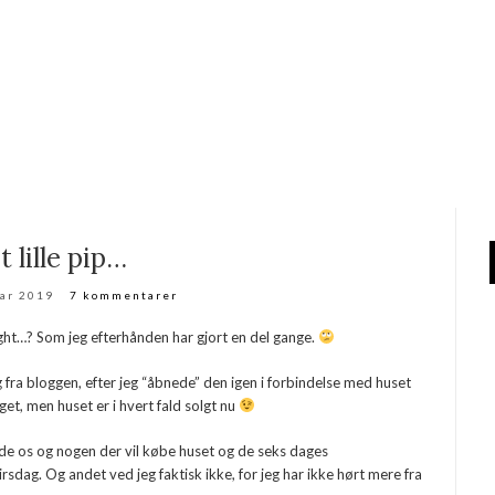
t lille pip…
uar 2019
7 kommentarer
ight…? Som jeg efterhånden har gjort en del gange.
 fra bloggen, efter jeg “åbnede” den igen i forbindelse med huset
aget, men huset er i hvert fald solgt nu
både os og nogen der vil købe huset og de seks dages
sdag. Og andet ved jeg faktisk ikke, for jeg har ikke hørt mere fra