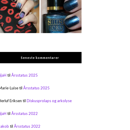
Seneste kommentarer
rijaH
til
Årsstatus 2025
Marie-Luise
til
Årsstatus 2025
Herluf Eriksen
til
Diskusprolaps og arkolyse
rijaH
til
Årsstatus 2022
Jakob
til
Årsstatus 2022