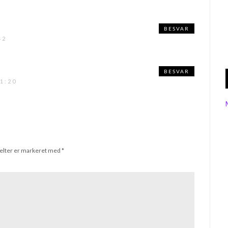
BESVAR
42
BESVAR
1:20
elter er markeret med
*