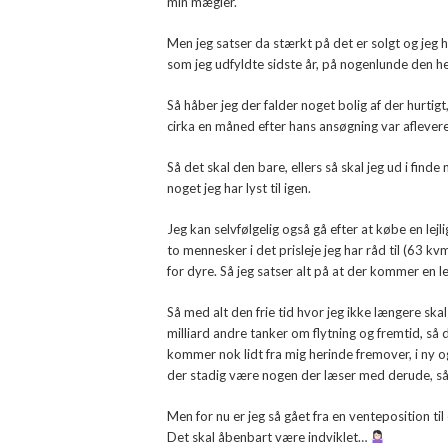
min mægler.
Men jeg satser da stærkt på det er solgt og jeg
som jeg udfyldte sidste år, på nogenlunde den her 
Så håber jeg der falder noget bolig af der hurtigt
cirka en måned efter hans ansøgning var aflevere
Så det skal den bare, ellers så skal jeg ud i find
noget jeg har lyst til igen.
Jeg kan selvfølgelig også gå efter at købe en lej
to mennesker i det prisleje jeg har råd til (63 k
for dyre. Så jeg satser alt på at der kommer en 
Så med alt den frie tid hvor jeg ikke længere skal
milliard andre tanker om flytning og fremtid, s
kommer nok lidt fra mig herinde fremover, i ny og
der stadig være nogen der læser med derude, så
Men for nu er jeg så gået fra en venteposition til
Det skal åbenbart være indviklet…