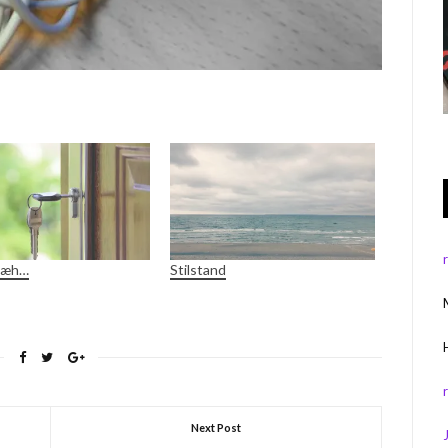
. æh…
Stilstand
Next Post