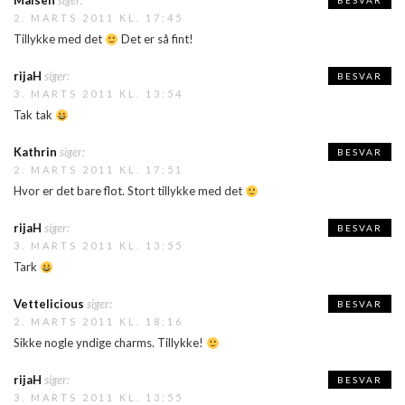
Malsen
siger:
BESVAR
2. MARTS 2011 KL. 17:45
Tillykke med det
Det er så fint!
rijaH
siger:
BESVAR
3. MARTS 2011 KL. 13:54
Tak tak
Kathrin
siger:
BESVAR
2. MARTS 2011 KL. 17:51
Hvor er det bare flot. Stort tillykke med det
rijaH
siger:
BESVAR
3. MARTS 2011 KL. 13:55
Tark
Vettelicious
siger:
BESVAR
2. MARTS 2011 KL. 18:16
Sikke nogle yndige charms. Tillykke!
rijaH
siger:
BESVAR
3. MARTS 2011 KL. 13:55