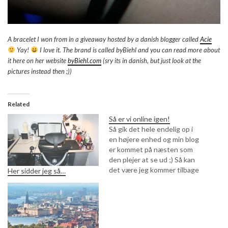
A bracelet I won from in a giveaway hosted by a danish blogger called
Acie
Yay!
I love it. The brand is called byBiehl and you can read more about
it here on her website
byBiehl.com
(sry its in danish, but just look at the
pictures instead then ;))
Related
Så er vi online igen!
Så gik det hele endelig op i
en højere enhed og min blog
er kommet på næsten som
den plejer at se ud ;) Så kan
det være jeg kommer tilbage
Her sidder jeg så…
til normale blogtilstande
igen inden længe. Nu har jeg
lige 2 dages arbejde der skal
overstås og så 4…