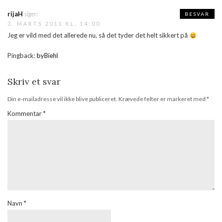
rijaH
siger:
BESVAR
3. MARTS 2011 KL. 14:00
Jeg er vild med det allerede nu, så det tyder det helt sikkert på
Pingback:
byBiehl
Skriv et svar
Din e-mailadresse vil ikke blive publiceret.
Krævede felter er markeret med
*
Kommentar
*
Navn
*