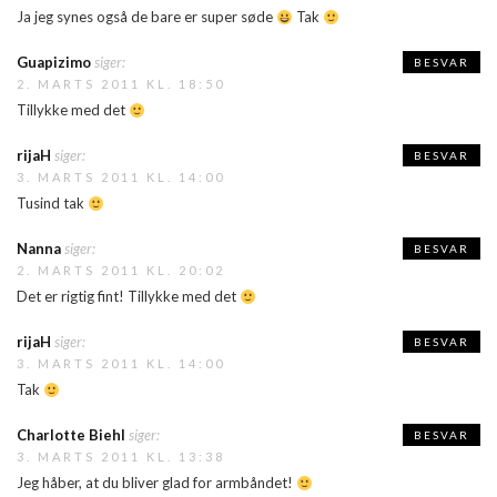
Ja jeg synes også de bare er super søde
Tak
Guapizimo
siger:
BESVAR
2. MARTS 2011 KL. 18:50
Tillykke med det
rijaH
siger:
BESVAR
3. MARTS 2011 KL. 14:00
Tusind tak
Nanna
siger:
BESVAR
2. MARTS 2011 KL. 20:02
Det er rigtig fint! Tillykke med det
rijaH
siger:
BESVAR
3. MARTS 2011 KL. 14:00
Tak
Charlotte Biehl
siger:
BESVAR
3. MARTS 2011 KL. 13:38
Jeg håber, at du bliver glad for armbåndet!