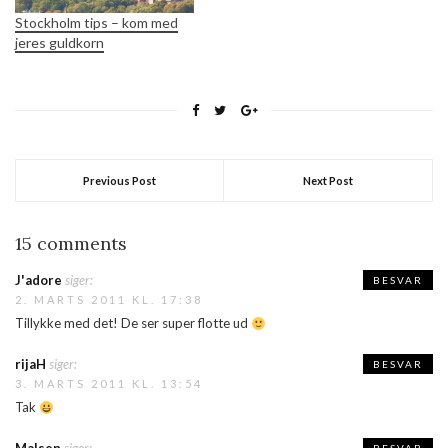
Stockholm tips – kom med
jeres guldkorn
Previous Post
Next Post
15 comments
J'adore
siger:
BESVAR
2. MARTS 2011 KL. 17:38
Tillykke med det! De ser super flotte ud
rijaH
siger:
BESVAR
3. MARTS 2011 KL. 13:54
Tak