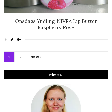
Onsdags Yndling: NIVEA Lip Butter
Raspberry Rosé
1
2
Næste »
Who me?