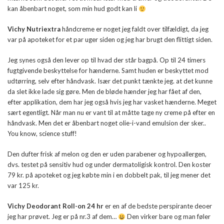
kan åbenbart noget, som min hud godt kan li
Vichy Nutriextra
håndcreme er noget jeg faldt over tilfældigt, da jeg
var på apoteket for et par uger siden og jeg har brugt den flittigt siden.
Jeg synes også den lever op til hvad der står bagpå. Op til 24 timers
fugtgivende beskyttelse for hænderne. Samt huden er beskyttet mod
udtørring, selv efter håndvask. Især det punkt tænkte jeg. at det kunne
da slet ikke lade sig gøre. Men de bløde hænder jeg har fået af den,
efter applikation, dem har jeg også hvis jeg har vasket hænderne. Meget
sært egentligt. Når man nu er vant til at måtte tage ny creme på efter en
håndvask. Men det er åbenbart noget olie-i-vand emulsion der sker..
You know, science stuff!
Den dufter frisk af melon og den er uden parabener og hypoallergen,
dvs. testet på sensitiv hud og under dermatoligisk kontrol. Den koster
79 kr. på apoteket og jeg købte min i en dobbelt pak, til jeg mener det
var 125 kr.
Vichy Deodorant Roll-on 24 hr
er en af de bedste perspirante deoer
jeg har prøvet. Jeg er på nr.3 af dem…
Den virker bare og man føler