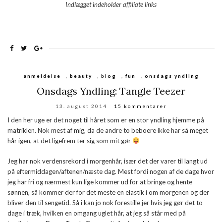
Indlægget indeholder affiliate links
anmeldelse
,
beauty
,
blog
,
fun
,
onsdags yndling
Onsdags Yndling: Tangle Teezer
13. august 2014
15 kommentarer
I den her uge er det noget til håret som er en stor yndling hjemme på
matriklen. Nok mest af mig, da de andre to beboere ikke har så meget
hår igen, at det ligefrem ter sig som mit gør
Jeg har nok verdensrekord i morgenhår, især det der varer til langt ud
på eftermiddagen/aftenen/næste dag. Mest fordi nogen af de dage hvor
jeg har fri og nærmest kun lige kommer ud for at bringe og hente
sønnen, så kommer der for det meste en elastik i om morgenen og der
bliver den til sengetid. Så i kan jo nok forestille jer hvis jeg gør det to
dage i træk, hvilken en omgang uglet hår, at jeg så står med på