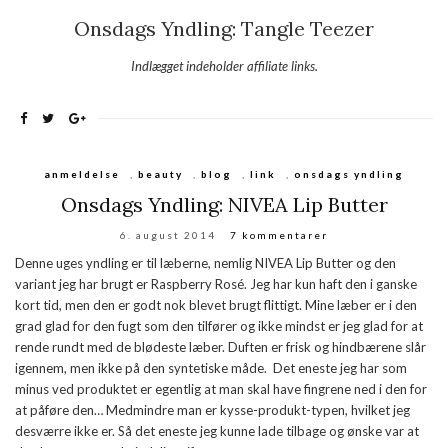
Onsdags Yndling: Tangle Teezer
Indlægget indeholder affiliate links.
anmeldelse
,
beauty
,
blog
,
link
,
onsdags yndling
Onsdags Yndling: NIVEA Lip Butter
6. august 2014
7 kommentarer
Denne uges yndling er til læberne, nemlig NIVEA Lip Butter og den
variant jeg har brugt er Raspberry Rosé. Jeg har kun haft den i ganske
kort tid, men den er godt nok blevet brugt flittigt. Mine læber er i den
grad glad for den fugt som den tilfører og ikke mindst er jeg glad for at
rende rundt med de blødeste læber. Duften er frisk og hindbærene slår
igennem, men ikke på den syntetiske måde. Det eneste jeg har som
minus ved produktet er egentlig at man skal have fingrene ned i den for
at påføre den… Medmindre man er kysse-produkt-typen, hvilket jeg
desværre ikke er. Så det eneste jeg kunne lade tilbage og ønske var at