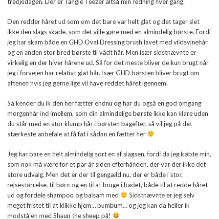
tredjedagen. Der er Tangle Teezer altså min redning hver gang.
Den redder håret ud som om det bare var helt glat og det tager slet
ikke den slags skade, som det ville gøre med en almindelig børste. Fordi
jeg har skam både en GHD Oval Dressing brush lavet med vildsvinehår
og en anden stor bred børste til vådt hår. Men især sidstnævnte er
virkelig en der hiver hårene ud. Så for det meste bliver de kun brugt når
jeg i forvejen har relativt glat hår. Især GHD børsten bliver brugt om
aftenen hvis jeg gerne lige vil have reddet håret igennem.
Så kender du ik den her fætter endnu og har du også en god omgang
morgenhår ind imellem, som din almindelige børste ikke kan klare uden
du står med en stor klump hår i børsten bagefter, så vil jeg på det
stærkeste anbefale at få fat i sådan en fætter her
Jeg har bare en helt almindelig sort en af slagsen, fordi da jeg købte min,
som nok må være for et par år siden efterhånden, der var der ikke det
store udvalg. Men det er der til gengæld nu, der er både i stor,
rejsestørrelse, til børn og en til at bruge i badet, både til at redde håret
ud og fordele shampoo og balsam med
Sidstnævnte er jeg selv
meget fristet til at klikke hjem… bumbum… og jeg kan da heller ik
modstå en med Shaun the sheep på!