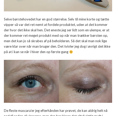
Selve børstehovedet har en god størrelse. Selv til mine korte og tætte
vipper så var det ret nemt at fordele produktet, uden at det kommer
der hvor det ikke skal hen. Det eneste jeg ser lidt som en ulempe, er at
der kommer ret meget produkt med op når man trækker børsten op,
men det kan jo så skrabes af på beholderen. Så det skal man nok lige
være klar over når man bruger den. Det tvivler jeg dog i øvrigt slet ikke
på at i kan se når i hiver den op første gang
De fleste mascara’er jeg efterhånden har prøvet, de kan aldrig helt nå
ned til roden af vipperne, men den her klarer det altså rigtig godt i