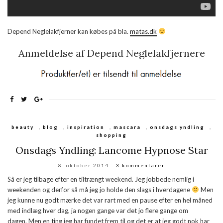
Depend Neglelakfjerner kan købes på bla.
matas.dk
Anmeldelse af Depend Neglelakfjernere
beauty
,
blog
,
inspiration
,
mascara
,
onsdags yndling
,
shopping
Onsdags Yndling: Lancome Hypnose Star
8. oktober 2014
3 kommentarer
Så er jeg tilbage efter en tiltrængt weekend. Jeg jobbede nemlig i
weekenden og derfor så må jeg jo holde den slags i hverdagene
Men
jeg kunne nu godt mærke det var rart med en pause efter en hel måned
med indlæg hver dag, ja nogen gange var det jo flere gange om
dagen. Men en ting jeg har fundet frem til og det er at jeg godt nok har