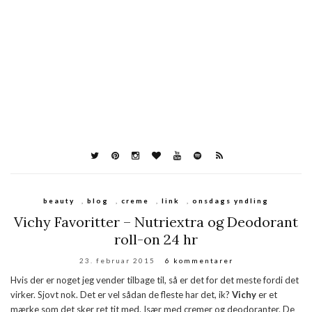
beauty
,
blog
,
creme
,
link
,
onsdags yndling
Vichy Favoritter – Nutriextra og Deodorant
roll-on 24 hr
23. februar 2015
6 kommentarer
Hvis der er noget jeg vender tilbage til, så er det for det meste fordi det
virker. Sjovt nok. Det er vel sådan de fleste har det, ik?
Vichy
er et
mærke som det sker ret tit med. Især med cremer og deodoranter. De