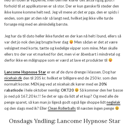
forhold til at applikatoren er så stor. Der er kun ganske få steder den
ikke kunne komme helt ned. Jeg vil mene at det er pga. den er spids i
enden, som gør at den når så langt ned, hvilket jeg ikke ville turde
forsøge mig med en almindelig børste.
Jeg har da til dato heller ikke fundet en der kan nå helt i bund, ellers så
var det jo nok den jeg brugte hver dag
Men sådan er det at være
velsignet med korte, tætte og kedelige vipper som mine. Man skulle
ellers tro der var et marked for det, men vi er åbenbart i mindretal og
derfor ikke en målgruppe som er værd at lave et produkter til
Lancome Hypnose Star
er en af de dyre drenge i klassen. Dog har
nicehair.dk
den til 205 kr. hvilket er billigere end de 250 kr. som den
normalt koster. MEN jeg ved at nicehair.dk kører med en
20%
rabatkode
i hele oktober nemlig:
OKT20
Så kommer den her basse
jo ned på 167,20 kr.!! Se det er sgu da lidt af et kup? Og med alle de
penge sparet, så kan man jo ligeså godt også lige shoppe lidt
neglelak
og den slags med ik? Eller
Clean Rollerballs
til næsten ingen penge
Onsdags Yndling: Lancome Hypnose Star