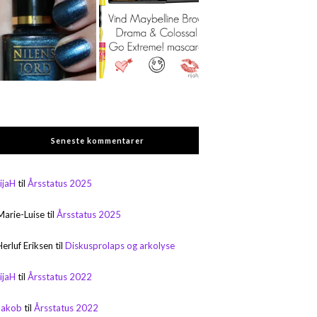
Seneste kommentarer
rijaH
til
Årsstatus 2025
Marie-Luise
til
Årsstatus 2025
Herluf Eriksen
til
Diskusprolaps og arkolyse
rijaH
til
Årsstatus 2022
Jakob
til
Årsstatus 2022