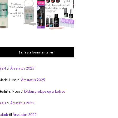
Seneste kommentarer
rijaH
til
Årsstatus 2025
Marie-Luise
til
Årsstatus 2025
Herluf Eriksen
til
Diskusprolaps og arkolyse
rijaH
til
Årsstatus 2022
Jakob
til
Årsstatus 2022