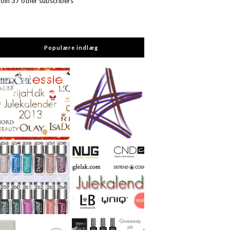
Join 37 other subscribers
Populære indlæg