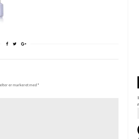
elter er markeret med
*