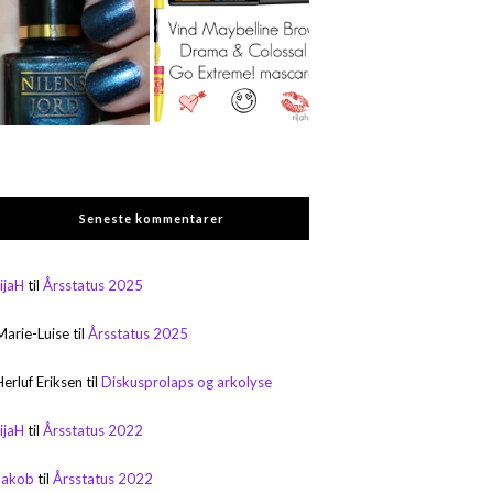
Seneste kommentarer
rijaH
til
Årsstatus 2025
Marie-Luise
til
Årsstatus 2025
Herluf Eriksen
til
Diskusprolaps og arkolyse
rijaH
til
Årsstatus 2022
Jakob
til
Årsstatus 2022