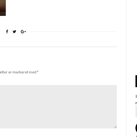
elter er markeret med
*