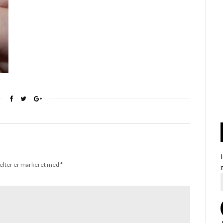
elter er markeret med
*