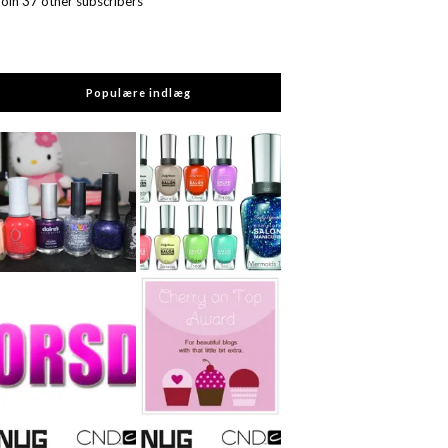
Join 37 other subscribers
Populære indlæg