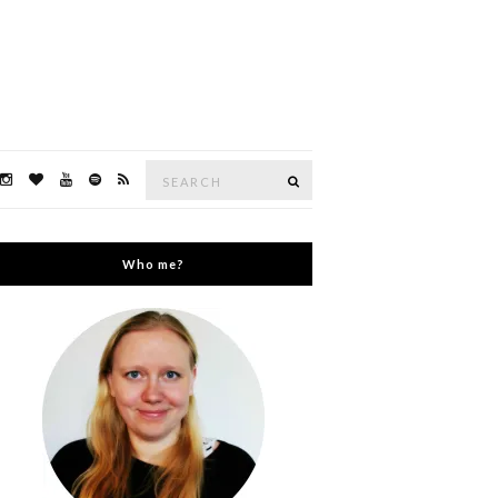
Search
Search
for:
Who me?