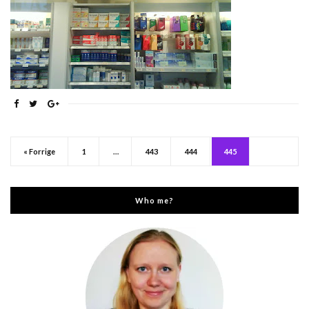
« Forrige
1
…
443
444
445
Who me?