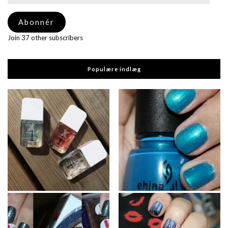
mail-
adresse
Abonnér
Join 37 other subscribers
Populære indlæg