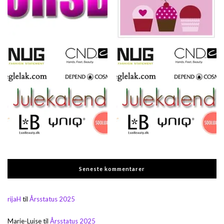
Seneste kommentarer
rijaH
til
Årsstatus 2025
Marie-Luise
til
Årsstatus 2025