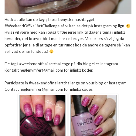
Husk at alle kan deltage, blot i benytter hashtagget
#WeekendOffNailArtChallenge så vi kan se det på Instagram og lign.
Hvis i vil være med kan i også tilføje jeres link til dagens tema i inlinkz
herunder, det kræver blot man har en bruger. Men ellers så vil jeg da
opfordrer jer alle til at tage en tur rundt hos de andre deltagere så i kan
se hvad de har fundet på
Deltag i #weekendoffnailartchallenge på din blog eller Instagram.
Kontakt neglenymfer@gmail.com for inlinkz koder.
Participate in #weekendoffnailartchallenge on your blog or instagram.
Contact neglenymfer@gmail.com for inlinkz codes.