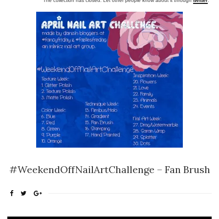
The collection has closed. Let other people know about it through
twitter
.
#WeekendOffNailArtChallenge – Fan Brush