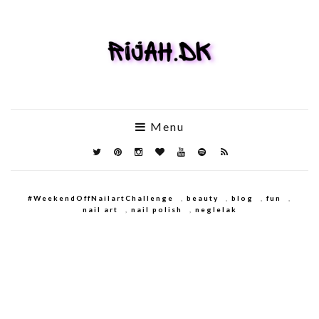
Menu
#WeekendOffNailartChallenge
,
beauty
,
blog
,
fun
,
nail art
,
nail polish
,
neglelak