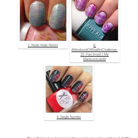
7. Nude Nails Never
8.
#WeekendOffNailArtChallenge;
15. Fan brush | My
Manicurecastle
9. Negle Nymfer