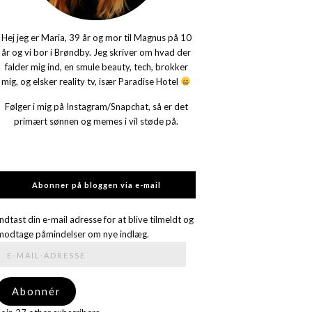
Hej jeg er Maria, 39 år og mor til Magnus på 10
år og vi bor i Brøndby. Jeg skriver om hvad der
falder mig ind, en smule beauty, tech, brokker
mig, og elsker reality tv, især Paradise Hotel
Følger i mig på Instagram/Snapchat, så er det
primært sønnen og memes i vil støde på.
Abonner på bloggen via e-mail
Indtast din e-mail adresse for at blive tilmeldt og
modtage påmindelser om nye indlæg.
E-
mail-
adresse
Abonnér