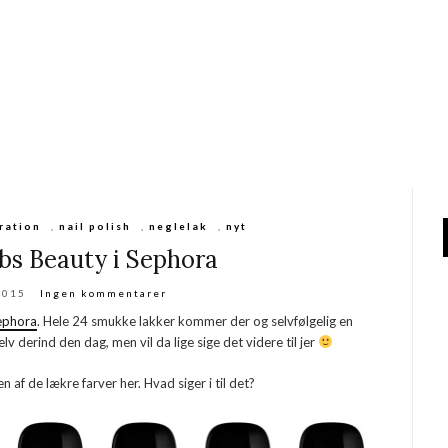
iration
,
nail polish
,
neglelak
,
nyt
bs Beauty i Sephora
2015
Ingen kommentarer
ephora
. Hele 24 smukke lakker kommer der og selvfølgelig en
 derind den dag, men vil da lige sige det videre til jer
 af de lækre farver her. Hvad siger i til det?