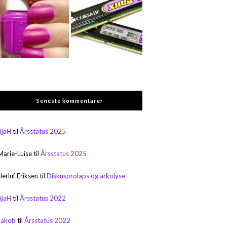
Seneste kommentarer
rijaH
til
Årsstatus 2025
Marie-Luise
til
Årsstatus 2025
Herluf Eriksen
til
Diskusprolaps og arkolyse
rijaH
til
Årsstatus 2022
Jakob
til
Årsstatus 2022