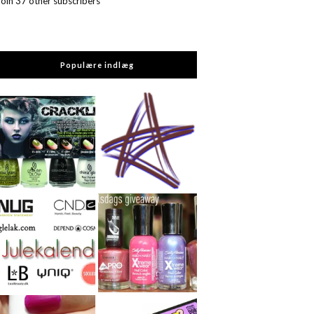
Join 37 other subscribers
Populære indlæg