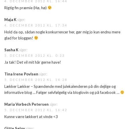
4. DECEMBER 2012 KL. 16:44
Rigtig fin præmie (Hø, hø)
Maja K
siger:
4. DECEMBER 2012 KL. 17:34
Hold da op, sådan nogle konkurrencer her, gør mig jo kun endnu mere
glad for bloggen!
Sasha K
siger:
5. DECEMBER 2012 KL. 0:23
Ja tak! Det vil mit hår gerne have!
Tina Irene Povlsen
siger:
5. DECEMBER 2012 KL. 14:28
Lækker Lækker – Spændende med julekalenderen på din dejlige og
informative blog … Følger selvfølgelig via bloglovin og på facebook …
Maria Vorbech Petersen
siger:
5. DECEMBER 2012 KL. 16:42
Kunne være lækkert at vinde <3
Gitte Seloy
siger: