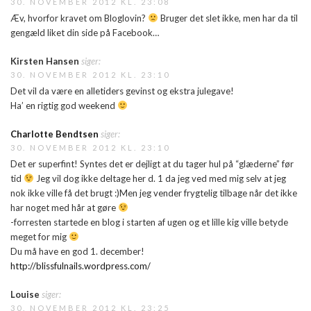
30. NOVEMBER 2012 KL. 23:08
Æv, hvorfor kravet om Bloglovin?
Bruger det slet ikke, men har da til
gengæld liket din side på Facebook…
Kirsten Hansen
siger:
30. NOVEMBER 2012 KL. 23:10
Det vil da være en alletiders gevinst og ekstra julegave!
Ha’ en rigtig god weekend
Charlotte Bendtsen
siger:
30. NOVEMBER 2012 KL. 23:10
Det er superfint! Syntes det er dejligt at du tager hul på “glæderne” før
tid
Jeg vil dog ikke deltage her d. 1 da jeg ved med mig selv at jeg
nok ikke ville få det brugt :)Men jeg vender frygtelig tilbage når det ikke
har noget med hår at gøre
-forresten startede en blog i starten af ugen og et lille kig ville betyde
meget for mig
Du må have en god 1. december!
http://blissfulnails.wordpress.com/
Louise
siger:
30. NOVEMBER 2012 KL. 23:25