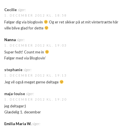
Cecilie
siger:
1. DECEMBER 2012 KL. 18:58
Følger dig via bloglovin
Og er ret sikker på at mit vintertrætte hår
ville blive glad for dette
Nanna
siger:
1. DECEMBER 2012 KL. 19:03
Super fedt! Count me in
Følger med via Bloglovin’
stephanie
siger:
1. DECEMBER 2012 KL. 19:13
Jeg vil også meget gerne deltage
maja-louise
siger:
1. DECEMBER 2012 KL. 19:20
jeg deltager:)
Glædelig 1. december
Emilia Maria W.
siger: