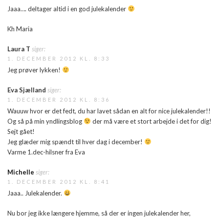
Jaaa…. deltager altid i en god julekalender
Kh Maria
Laura T
siger:
1. DECEMBER 2012 KL. 8:33
Jeg prøver lykken!
Eva Sjælland
siger:
1. DECEMBER 2012 KL. 8:36
Wauuw hvor er det fedt, du har lavet sådan en alt for nice julekalender!!
Og så på min yndlingsblog
der må være et stort arbejde i det for dig!
Sejt gået!
Jeg glæder mig spændt til hver dag i december!
Varme 1.dec-hilsner fra Eva
Michelle
siger:
1. DECEMBER 2012 KL. 8:41
Jaaa.. Julekalender.
Nu bor jeg ikke længere hjemme, så der er ingen julekalender her,