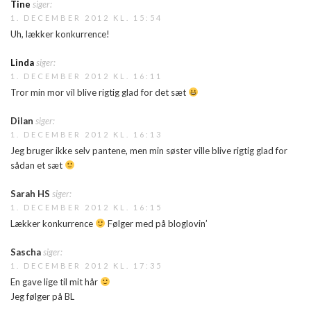
Tine
siger:
1. DECEMBER 2012 KL. 15:54
Uh, lækker konkurrence!
Linda
siger:
1. DECEMBER 2012 KL. 16:11
Tror min mor vil blive rigtig glad for det sæt
Dilan
siger:
1. DECEMBER 2012 KL. 16:13
Jeg bruger ikke selv pantene, men min søster ville blive rigtig glad for
sådan et sæt
Sarah HS
siger:
1. DECEMBER 2012 KL. 16:15
Lækker konkurrence
Følger med på bloglovin’
Sascha
siger:
1. DECEMBER 2012 KL. 17:35
En gave lige til mit hår
Jeg følger på BL