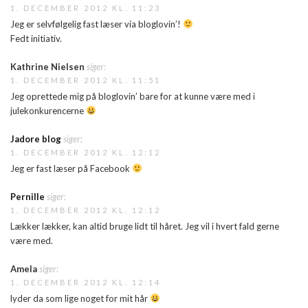
1. DECEMBER 2012 KL. 11:23
Jeg er selvfølgelig fast læser via bloglovin’!
Fedt initiativ.
Kathrine Nielsen
siger:
1. DECEMBER 2012 KL. 11:51
Jeg oprettede mig på bloglovin’ bare for at kunne være med i
julekonkurencerne
Jadore blog
siger:
1. DECEMBER 2012 KL. 12:12
Jeg er fast læser på Facebook
Pernille
siger:
1. DECEMBER 2012 KL. 12:12
Lækker lækker, kan altid bruge lidt til håret. Jeg vil i hvert fald gerne
være med.
Amela
siger:
1. DECEMBER 2012 KL. 12:14
lyder da som lige noget for mit hår