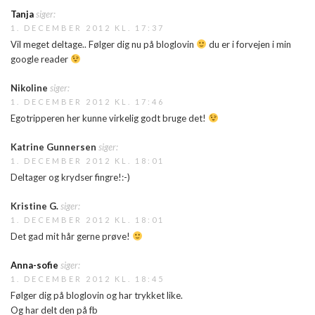
Tanja
siger:
1. DECEMBER 2012 KL. 17:37
Vil meget deltage.. Følger dig nu på bloglovin
du er i forvejen i min
google reader
Nikoline
siger:
1. DECEMBER 2012 KL. 17:46
Egotripperen her kunne virkelig godt bruge det!
Katrine Gunnersen
siger:
1. DECEMBER 2012 KL. 18:01
Deltager og krydser fingre!:-)
Kristine G.
siger:
1. DECEMBER 2012 KL. 18:01
Det gad mit hår gerne prøve!
Anna-sofie
siger:
1. DECEMBER 2012 KL. 18:45
Følger dig på bloglovin og har trykket like.
Og har delt den på fb