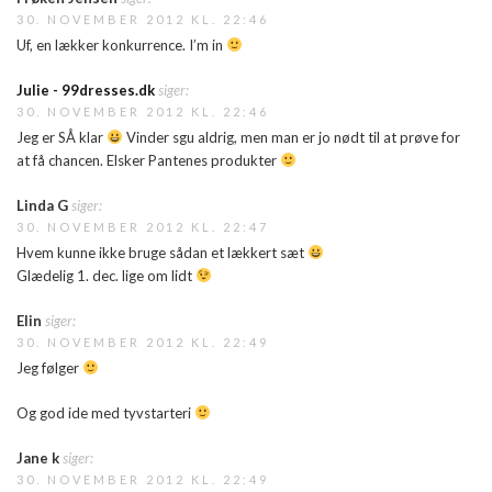
30. NOVEMBER 2012 KL. 22:46
Uf, en lækker konkurrence. I’m in
Julie - 99dresses.dk
siger:
30. NOVEMBER 2012 KL. 22:46
Jeg er SÅ klar
Vinder sgu aldrig, men man er jo nødt til at prøve for
at få chancen. Elsker Pantenes produkter
Linda G
siger:
30. NOVEMBER 2012 KL. 22:47
Hvem kunne ikke bruge sådan et lækkert sæt
Glædelig 1. dec. lige om lidt
Elin
siger:
30. NOVEMBER 2012 KL. 22:49
Jeg følger
Og god ide med tyvstarteri
Jane k
siger:
30. NOVEMBER 2012 KL. 22:49