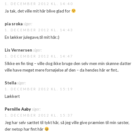
1. DECEMBER 2012 KL. 14:40
Ja tak, det ville mit hår blive glad for
pia sroka
siger:
1. DECEMBER 2012 KL. 14:43
En lækker julegave,til mit hår.:)
Lis Vernersen
siger:
1. DECEMBER 2012 KL. 14:47
SIkke en fin ting – ville dog ikke bruge den selv men min skønne datter
ville have meget mere fornøjelse af den – da hendes hår er fint..
Stella
siger:
1. DECEMBER 2012 KL. 15:19
Lækkert
Pernille Aaby
siger:
1. DECEMBER 2012 KL. 15:37
Jeg har selv sættet til tykt hår, så jeg ville give præmien til min søster,
der netop har fint hår