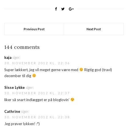
Previous Post
Next Post
144 comments
kaja
siger:
30. NOVEMBER 2012 KL. 22:36
Super lækkert, jeg vil meget gerne være med
Rigtig god (travl)
december til dig
Sisse Lykke
siger:
30. NOVEMBER 2012 KL. 22:37
liker så snart indlægget er på bloglovin’
Cathrine
siger:
30. NOVEMBER 2012 KL. 22:38
Jeg prøver lykken! :*)