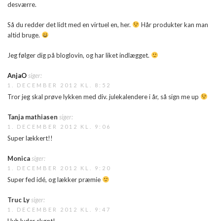
desværre.
Så du redder det lidt med en virtuel en, her.
Hår produkter kan man
altid bruge.
Jeg følger dig på bloglovin, og har liket indlægget.
AnjaO
siger:
1. DECEMBER 2012 KL. 8:52
Tror jeg skal prøve lykken med div. julekalendere i år, så sign me up
Tanja mathiasen
siger:
1. DECEMBER 2012 KL. 9:06
Super lækkert!!
Monica
siger:
1. DECEMBER 2012 KL. 9:20
Super fed idé, og lækker præmie
Truc Ly
siger:
1. DECEMBER 2012 KL. 9:47
Uuh lyder skønt!