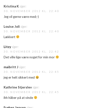
Kristina K
siger:
30. NOVEMBER 2012 KL. 22:40
Jeg vil gerne være med;-)
Louise Joli
siger:
30. NOVEMBER 2012 KL. 22:40
Lækkert
Litzy
siger:
30. NOVEMBER 2012 KL. 22:42
Det ville lige være noget for min mor
maibritt J
siger:
30. NOVEMBER 2012 KL. 22:45
jeg er helt sikkert med
Kathrine Stjerslev
siger:
30. NOVEMBER 2012 KL. 22:45
ihh håber på at vinde
Frøken Jensen
siger: